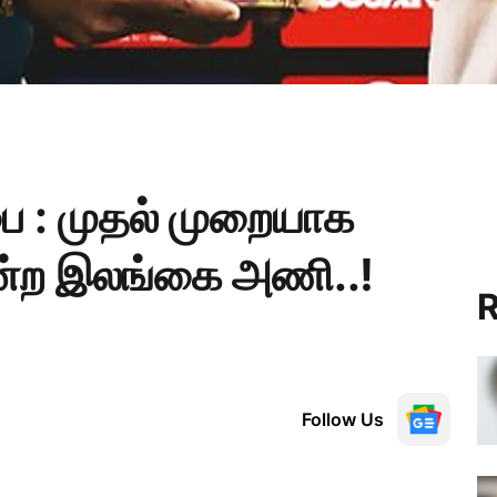
ை : முதல் முறையாக
ென்ற இலங்கை அணி..!
R
Follow Us