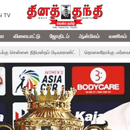
i TV
மா
விளையாட்டு
ஜோதிடம்
ஆன்மிகம்
வணிகம்
ன்றம் பிடிவாராண்ட்
தொலைநோக்கு பார்வையுடன் கூடிய வேளாண்