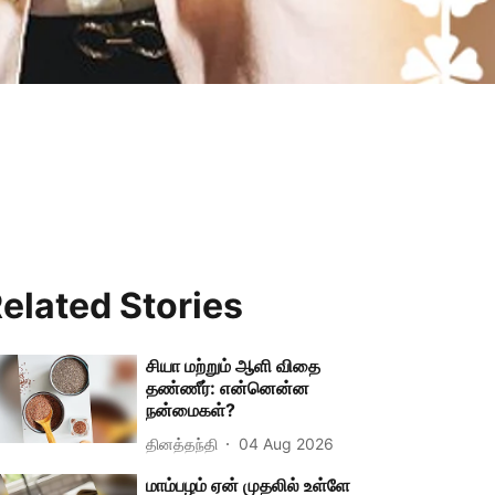
elated Stories
சியா மற்றும் ஆளி விதை
தண்ணீர்: என்னென்ன
நன்மைகள்?
தினத்தந்தி
04 Aug 2026
மாம்பழம் ஏன் முதலில் உள்ளே