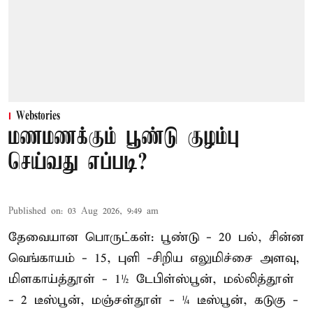
Webstories
மணமணக்கும் பூண்டு குழம்பு
செய்வது எப்படி?
Published on
:
03 Aug 2026, 9:49 am
தேவையான பொருட்கள்: பூண்டு - 20 பல், சின்ன
வெங்காயம் - 15, புளி -சிறிய எலுமிச்சை அளவு,
மிளகாய்த்தூள் - 1½ டேபிள்ஸ்பூன், மல்லித்தூள்
- 2 டீஸ்பூன், மஞ்சள்தூள் - ¼ டீஸ்பூன், கடுகு -