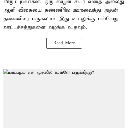
விரும்புபவர்கள், ஒரு ஸ்பூன் சியா விதை அல்லது
ஆளி விதையை தண்ணீரில் ஊறவைத்து அதன்
தண்ணீரை பருகலாம். இது உடலுக்கு பல்வேறு
ஊட்டச்சத்துகளை வழங்க உதவும்.
Read More