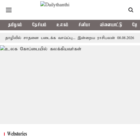
தமிழகம்
தேசியம்
உலகம்
சினிமா
விளையாட்டு
ஜோத
ில் சாதனை படைக்க வாய்ப்பு... இன்றைய ராசிபலன் 08.08.2026
தமிழ
Webstories