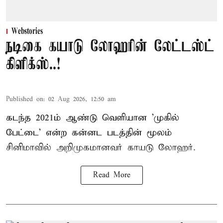
Webstories
நடிகை கயாடு லோஹரின் லேட்டஸ்ட்
கிளிக்ஸ்..!
Published on
:
02 Aug 2026, 12:50 am
கடந்த 2021ம் ஆண்டு வெளியான 'முகில்
பேட்டை' என்ற கன்னட படத்தின் மூலம்
சினிமாவில் அறிமுகமானவர் காயடு லோஹர்.
Read More