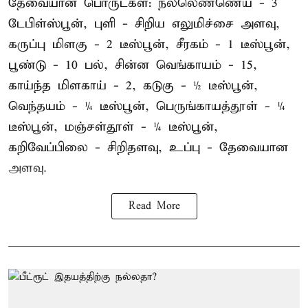
தேவையான பொருட்கள்: நல்லெண்ணெய் - 3
டேபிள்ஸ்பூன், புளி - சிறிய எலுமிச்சை அளவு,
கருப்பு மிளகு - 2 டீஸ்பூன், சீரகம் - 1 டீஸ்பூன்,
பூண்டு - 10 பல், சின்ன வெங்காயம் - 15,
காய்ந்த மிளகாய் - 2, கடுகு - ½ டீஸ்பூன்,
வெந்தயம் - ¼ டீஸ்பூன், பெருங்காயத்தூள் - ¼
டீஸ்பூன், மஞ்சள்தூள் - ¼ டீஸ்பூன்,
கறிவேப்பிலை - சிறிதளவு, உப்பு - தேவையான
அளவு.
Read More