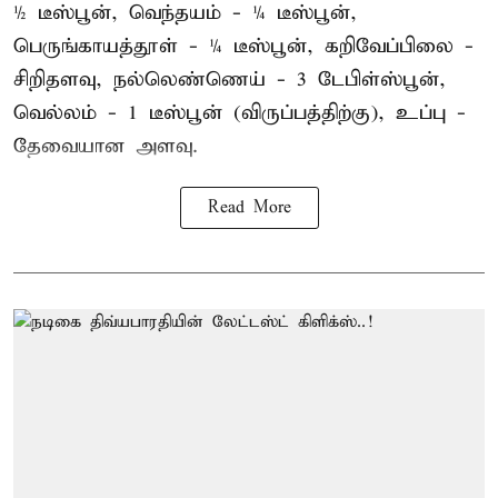
½ டீஸ்பூன், வெந்தயம் - ¼ டீஸ்பூன்,
பெருங்காயத்தூள் - ¼ டீஸ்பூன், கறிவேப்பிலை -
சிறிதளவு, நல்லெண்ணெய் - 3 டேபிள்ஸ்பூன்,
வெல்லம் - 1 டீஸ்பூன் (விருப்பத்திற்கு), உப்பு -
தேவையான அளவு.
Read More