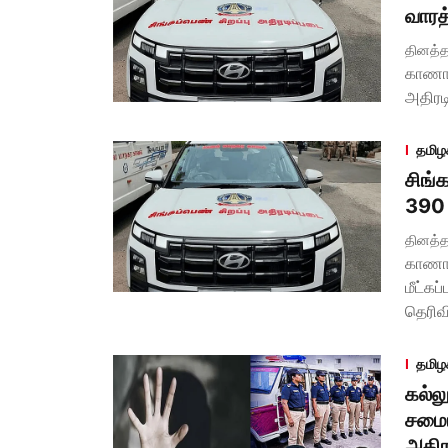
வாரத்
தினத்த
காணாம
அதிரடி
தமிழ
சிங்க
390 
தினத்த
காணாம
மீட்கப
தெரிவி
தமிழ
கல்ல
சமைய
அதிர