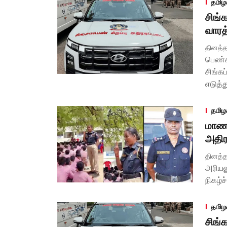
தமிழ
சிங்
வாரத்
தினத்த
பெண்க
சிங்க
எடுத்த
தமிழ
மாணவ
அதிர
தினத்த
அரியலூ
நிகழ்ச
தமிழ
சிங்