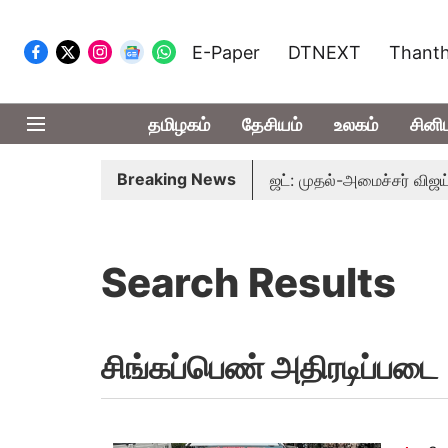
E-Paper
DTNEXT
Thanth
தமிழகம்
தேசியம்
உலகம்
சினி
Breaking News
பார்வையுடன் கூடிய வேளாண் பட்ஜெட்: முதல்-அமைச்சர் விஜய்
Search Results