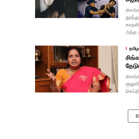
தினத்த
தூத்த
காதலி
அந்த 
தமிழ
சிங்
தேடு
தினத்த
சூலூர
செய்த
R