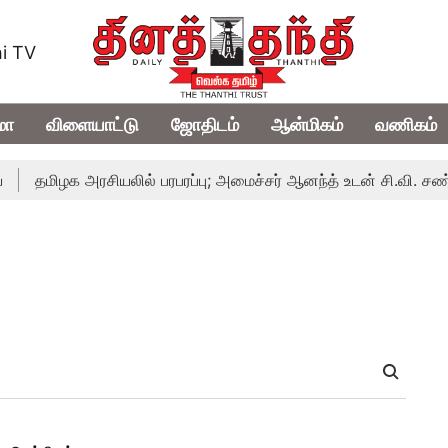
i TV
மா
விளையாட்டு
ஜோதிடம்
ஆன்மிகம்
வணிகம்
தமிழக அரசியலில் பரபரப்பு; அமைச்சர் ஆனந்த் உடன் சி.வி. சண்முகம