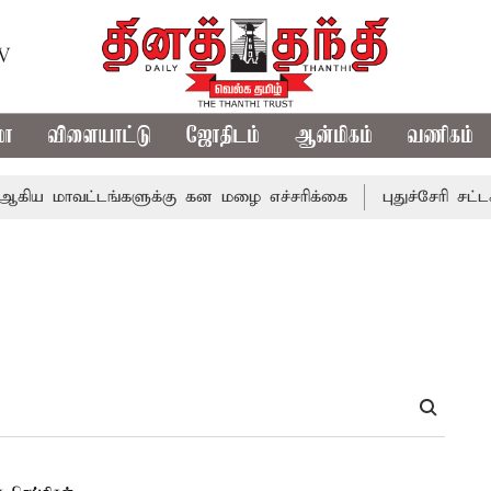
TV
மா
விளையாட்டு
ஜோதிடம்
ஆன்மிகம்
வணிகம்
கிய மாவட்டங்களுக்கு கன மழை எச்சரிக்கை
புதுச்சேரி சட்ட