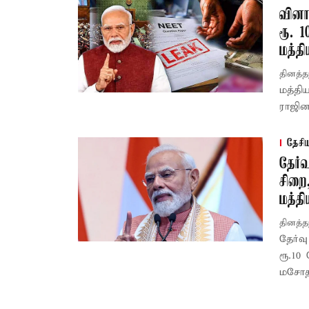
வினா
ரூ. 
மத்த
தினத்த
மத்தி
ராஜின
தேசி
தேர்
சிறை
மத்தி
தினத்த
தேர்வ
ரூ.10
மசோதா