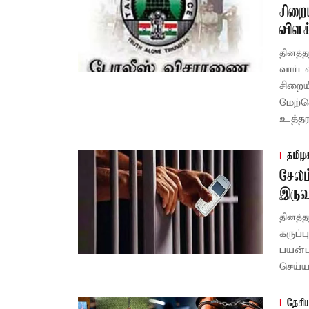
சிறை
விளக
தினத்த
வார்ட
சிறைய
மேற்க
உத்தரவ
தமிழ
சேலம
இருவர
தினத்த
கருப்
பயன்ப
செய்ய
தேசி