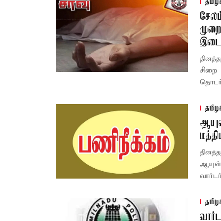
தமிழ
சேலம
முறை
இடைந
தினத்த
சிறை 
தொடர்
தமிழ
ஆயுள
மத்த
தினத்த
ஆயுள்
வார்டர
தமிழ
வார்