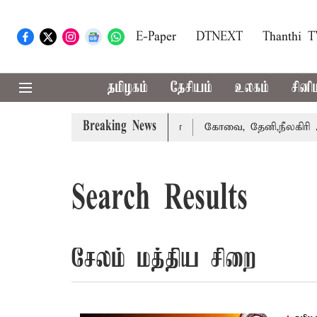
E-Paper
DTNEXT
Thanthi 
தமிழகம்
தேசியம்
உலகம்
சினி
Breaking News
து வழக்கை வாபஸ் பெற்றார் சங்கீதா
கோவை, தேனி,நீலகிரி ஆ
Search Results