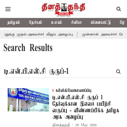
தமிழகம்
தேசியம்
உலகம்
சினிமா
விளையாட்டு
ஜோத
்துக்கு முதல்-அமைச்சர் விஜய் அழைப்பு
முன்னாள் அமைச்சர் பொன்மு
Search Results
கல்வி&வேலைவாய்ப்பு
டி.என்.பி.எஸ்.சி குருப் 1
தேர்வுக்கான இலவச பயிற்சி
வகுப்பு - விண்ணப்பிக்க தமிழக
அரசு அழைப்பு
தினத்தந்தி
29 May 2026