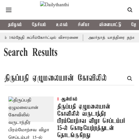
தமிழகம்
தேசியம்
உலகம்
சினிமா
விளையாட்டு
ஜோத
ம் 14ம்தேதி சுப்ரீம்கோர்ட்டில் விசாரணை
அமர்நாத் யாத்திரை தற்காலி
Search Results
ஆன்மிகம்
திருப்பதி ஏழுமலையான்
கோவிலில் வருடாந்திர
பிரம்மோற்சவ விழா செப்டம்பர்
15-ல் கொடியேற்றத்துடன்
தொடங்குகிறது