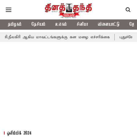
தமிழகம்
தேசியம்
உலகம்
சினிமா
விளையாட்டு
ஜோத
கிய மாவட்டங்களுக்கு கன மழை எச்சரிக்கை
புதுச்சேரி சட்டசபையில
ஒலிம்பிக் 2024