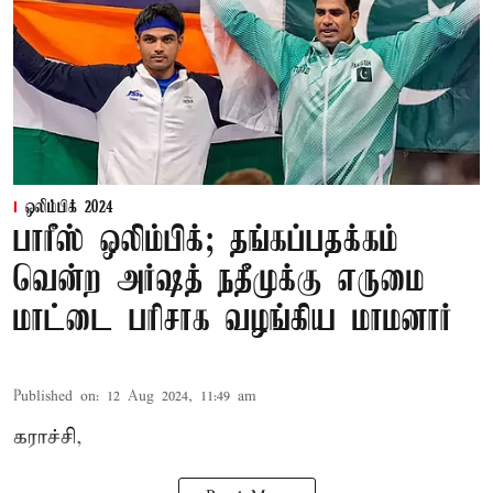
ஒலிம்பிக் 2024
பாரீஸ் ஒலிம்பிக்; தங்கப்பதக்கம்
வென்ற அர்ஷத் நதீமுக்கு எருமை
மாட்டை பரிசாக வழங்கிய மாமனார்
Published on
:
12 Aug 2024, 11:49 am
கராச்சி,