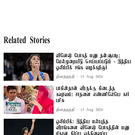
Related Stories
வினேஷ் போகத் மனு தள்ளுபடி;
மேல்முறையீடு செய்யப்படும் - இந்திய
ஒலிம்பிக் சங்க வழக்கறிஞர்
தினத்தந்தி
15 Aug 2024
பாகிஸ்தான் வீரருக்கு கிடைத்த
கவுரவம்: சாதனை எண்ணிலேயே கார்
பரிசு
தினத்தந்தி
13 Aug 2024
ஒலிம்பிக்: இந்திய மல்யுத்த
வீராங்கனை வினேஷ் போகத்தின் மனு
மீதான தீர்ப்பு ஒத்திவைப்பு