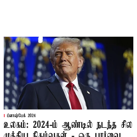
ப்ளாஷ்பேக் 2024
உலகம்: 2024-ம் ஆண்டில் நடந்த சில
முக்கிய நிகழ்வுகள் - ஒரு பார்வை