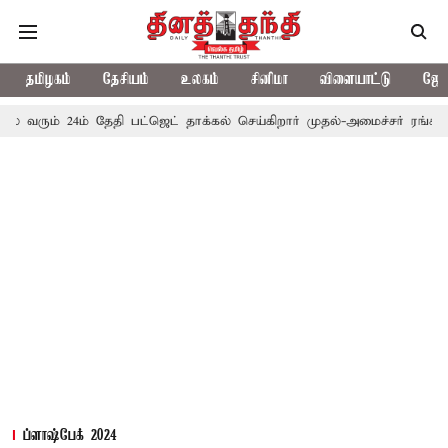
தமிழகம்
தேசியம்
உலகம்
சினிமா
விளையாட்டு
ஜோத
் 24ம் தேதி பட்ஜெட் தாக்கல் செய்கிறார் முதல்-அமைச்சர் ரங்கசாமி
எ
ப்ளாஷ்பேக் 2024