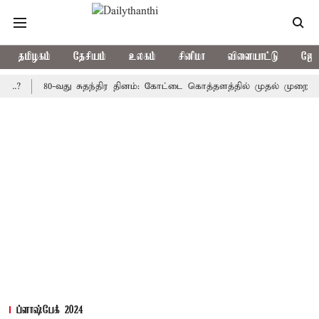
தமிழகம்
தேசியம்
உலகம்
சினிமா
விளையாட்டு
ஜோத
80-வது சுதந்திர தினம்: கோட்டை கொத்தளத்தில் முதல் முறையாக தேசிய 
ப்ளாஷ்பேக் 2024