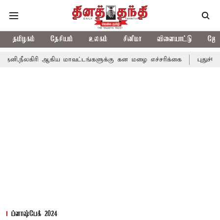
தமிழகம்
தேசியம்
உலகம்
சினிமா
விளையாட்டு
ஜோத
ஆகிய மாவட்டங்களுக்கு கன மழை எச்சரிக்கை
புதுச்சேரி சட்டசபையி
ப்ளாஷ்பேக் 2024