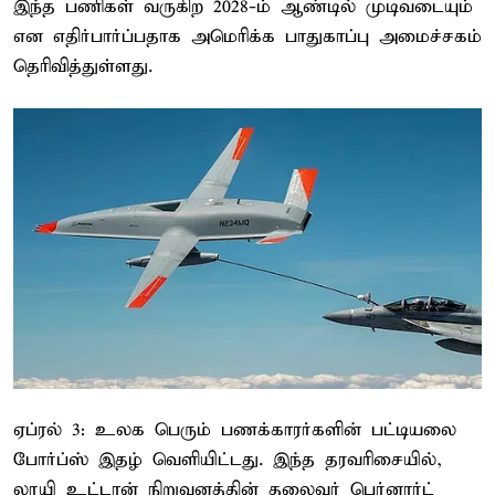
இந்த பணிகள் வருகிற 2028-ம் ஆண்டில் முடிவடையும்
என எதிர்பார்ப்பதாக அமெரிக்க பாதுகாப்பு அமைச்சகம்
தெரிவித்துள்ளது.
ஏப்ரல் 3: உலக பெரும் பணக்காரர்களின் பட்டியலை
போர்ப்ஸ் இதழ் வெளியிட்டது. இந்த தரவரிசையில்,
லூயி உட்டான் நிறுவனத்தின் தலைவர் பெர்னார்ட்