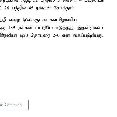
ரடியாக ஆடி 52 பந்தில் 5 சிக்சர், 4 பவுண்டரி
 26 பந்தில் 45 ரன்கள் சேர்த்தார்.
ற்றி என்ற இலக்குடன் களமிறங்கிய
்கு 189 ரன்கள் மட்டுமே எடுத்தது. இதன்மூலம்
திரேலியா டி20 தொடரை 2-0 என கைப்பற்றியது.
ow Comments