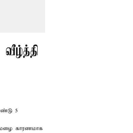
வீழ்த்தி
ண்டு 5
ி மழை காரணமாக