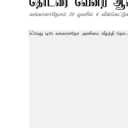
தொடரை வென்ற ஆஸ்
வங்காளாதேசம் 20 ஓவரில் 6 விக