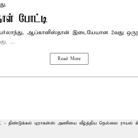
து.
நாள் போட்டி
யர்லாந்து, ஆப்கானிஸ்தான் இடையேயான 2வது ஒருந
ு. ...
Read More