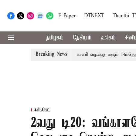
E-Paper
DTNEXT
Thanthi 
தமிழகம்
தேசியம்
உலகம்
சினி
Breaking News
ோரின் குடும்பத்தினருக்கு அரசுப்பணி வழக்கு; வரும் 14ம்தேதி சுப
கிரிக்கெட்
2வது டி20: வங்காள