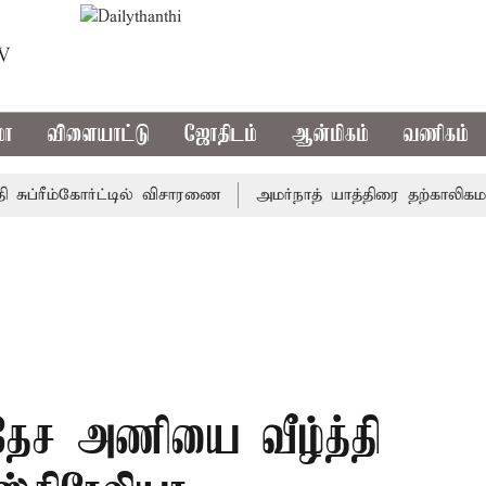
TV
மா
விளையாட்டு
ஜோதிடம்
ஆன்மிகம்
வணிகம்
்ரீம்கோர்ட்டில் விசாரணை
அமர்நாத் யாத்திரை தற்காலிகமாக நிற
தேச அணியை வீழ்த்தி