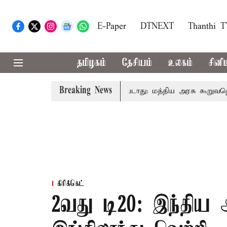
E-Paper
DTNEXT
Thanthi 
தமிழகம்
தேசியம்
உலகம்
சினி
Breaking News
ைவரிடமும் கட்டணம் வசூலிக்கப்படாது: மத்திய அரசு கூறுவதென்ன.
கிரிக்கெட்
2வது டி20: இந்திய 