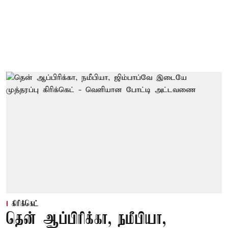
கிரிக்கெட்
தென் ஆப்பிரிக்கா, நமீபியா,