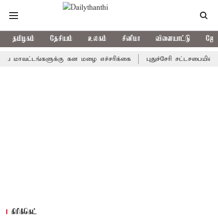
தமிழகம்
தேசியம்
உலகம்
சினிமா
விளையாட்டு
ஜோத
ட்டங்களுக்கு கன மழை எச்சரிக்கை
புதுச்சேரி சட்டசபையில் வரும் 
கிரிக்கெட்