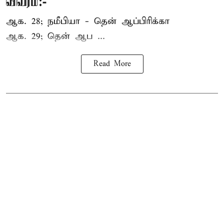
விவரம்:-
ஆக. 28; நமீபியா - தென் ஆப்பிரிக்கா
ஆக. 29; தென் ஆப ...
Read More