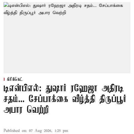
கிரிக்கெட்
டிஎன்பிஎல்: துஷார் ரஹேஜா அதிரடி
சதம்... சேப்பாக்கை வீழ்த்தி திருப்பூர்
அபார வெற்றி
Published on
:
07 Aug 2026, 1:25 pm