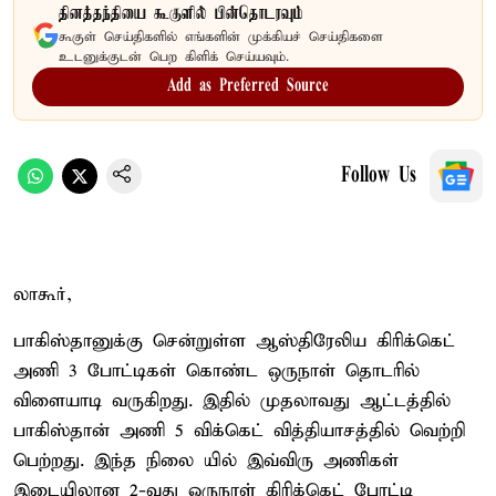
தினத்தந்தியை கூகுளில் பின்தொடரவும்
கூகுள் செய்திகளில் எங்களின் முக்கியச் செய்திகளை
உடனுக்குடன் பெற கிளிக் செய்யவும்.
Add as Preferred Source
Follow Us
லாகூர்,
பாகிஸ்தானுக்கு சென்றுள்ள ஆஸ்திரேலிய கிரிக்கெட்
அணி 3 போட்டிகள் கொண்ட ஒருநாள் தொடரில்
விளையாடி வருகிறது. இதில் முதலாவது ஆட்டத்தில்
பாகிஸ்தான் அணி 5 விக்கெட் வித்தியாசத்தில் வெற்றி
பெற்றது. இந்த நிலை யில் இவ்விரு அணிகள்
இடையிலான 2-வது ஒருநாள் கிரிக்கெட் போட்டி