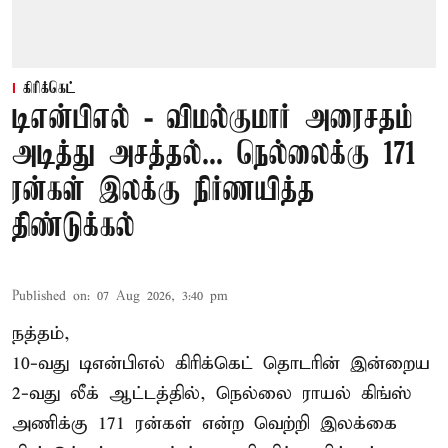
கிரிக்கெட்
டிஎன்பிஎல் - விமல்குமார் அரைசதம்
அடித்து அசத்தல்... நெல்லைக்கு 171
ரன்கள் இலக்கு நிர்ணயித்த
திண்டுக்கல்
Published on
:
07 Aug 2026, 3:40 pm
நத்தம்,
10-வது
டிஎன்பிஎல்
கிரிக்கெட் தொடரின் இன்றைய
2-வது லீக் ஆட்டத்தில், நெல்லை ராயல் கிங்ஸ்
அணிக்கு 171 ரன்கள் என்ற வெற்றி இலக்கை