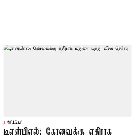
கிரிக்கெட்
டிஎன்பிஎல்: கோவைக்கு எதிராக