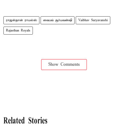
ராஜஸ்தான் ராயல்ஸ்
வைபவ் சூர்யவன்ஷி
Vaibhav Suryavanshi
Rajasthan Royals
Show Comments
Related Stories