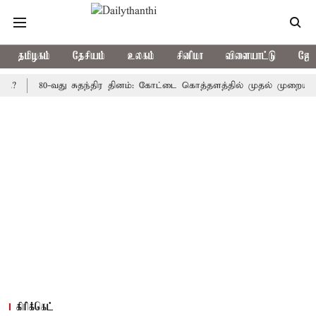
தமிழகம்
தேசியம்
உலகம்
சினிமா
விளையாட்டு
ஜோத
80-வது சுதந்திர தினம்: கோட்டை கொத்தளத்தில் முதல் முறையாக தேசிய 
கிரிக்கெட்