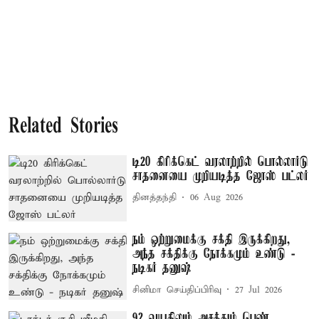
Related Stories
டி20 கிரிக்கெட் வரலாற்றில் பொல்லார்டு
சாதனையை முறியடித்த ஜோஸ் பட்லர்
தினத்தந்தி
06 Aug 2026
நம் ஒற்றுமைக்கு சக்தி இருக்கிறது,
அந்த சக்திக்கு நோக்கமும் உண்டு -
நடிகர் தனுஷ்
சினிமா செய்திப்பிரிவு
27 Jul 2026
92 வயதிலும் அசத்தும் பெண்