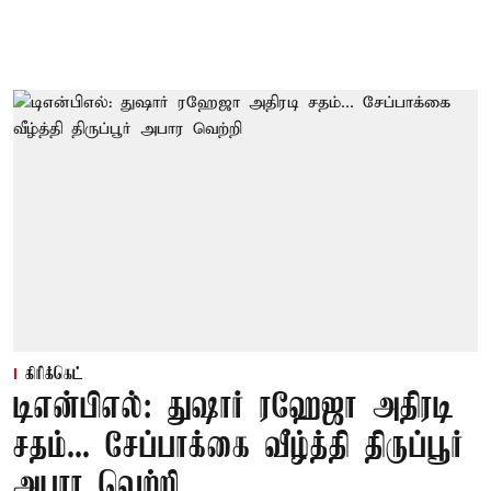
கிரிக்கெட்
டிஎன்பிஎல்: துஷார் ரஹேஜா அதிரடி
சதம்... சேப்பாக்கை வீழ்த்தி திருப்பூர்
அபார வெற்றி