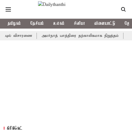
தமிழகம்
தேசியம்
உலகம்
சினிமா
விளையாட்டு
ஜோத
ல் விசாரணை
அமர்நாத் யாத்திரை தற்காலிகமாக நிறுத்தம்
இமாச்சலத்
கிரிக்கெட்