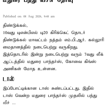
Published on
:
08 Aug 2026, 9:48 am
திண்டுக்கல்,
10வது டிஎன்பிஎல் டி20
கிரிக்கெட்
தொடர்
திண்டுக்கல் மாவட்டம் நத்தம் எம்.பி.ஆர். கல்லூரி
மைதானத்தில் நடைபெற்று வருகிறது.
இத்தொடரில் இன்று நடைபெற்று வரும் 7வது லீக்
ஆட்டத்தில் மதுரை பாந்தர்ஸ், கோவை கிங்ஸ்
அணிகள் மோத உள்ளன.
டாஸ்
இப்போட்டிக்கான டாஸ் சுண்டப்பட்டது. இதில்
டாஸ் வென்ற மதுரை பாந்தர்ஸ் முதலில் பந்து
வீச் ...