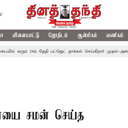
TV
மா
விளையாட்டு
ஜோதிடம்
ஆன்மிகம்
வணிகம்
ரும் 24ம் தேதி பட்ஜெட் தாக்கல் செய்கிறார் முதல்-அமைச்சர் ரங்
ையை சமன் செய்த