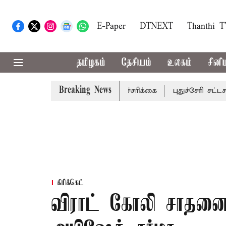
E-Paper
DTNEXT
Thanthi 
தமிழகம்
தேசியம்
உலகம்
சினி
Breaking News
்டங்களுக்கு கன மழை எச்சரிக்கை
புதுச்சேரி சட்டசபையில் வ
கிரிக்கெட்
விராட் கோலி சாதன