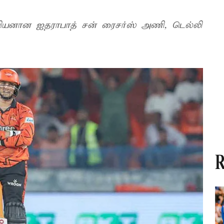
ம்பியனான ஐதராபாத் சன் ரைசர்ஸ் அணி, டெல்லி
R