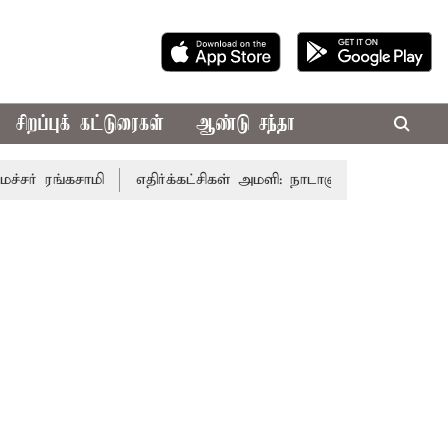
சிறப்புக் கட்டுரைகள்
ஆண்டு சந்தா
கசாமி
எதிர்க்கட்சிகள் அமளி: நாடாளுமன்ற இரு அவைகளும் த