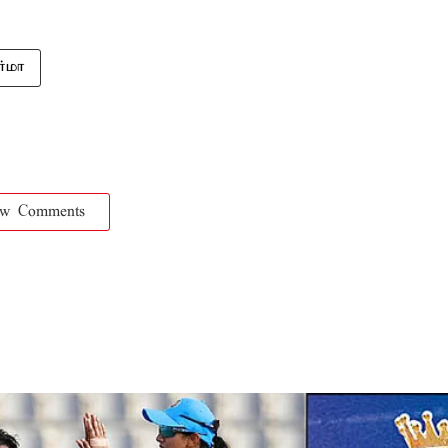
்மா
ow Comments