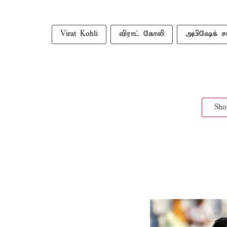
Virat Kohli
விராட் கோலி
அபிஷேக் சர
Sh