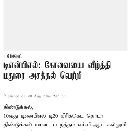
கிரிக்கெட்
டிஎன்பிஎல்: கோவையை வீழ்த்தி
மதுரை அசத்தல் வெற்றி
Published on
:
08 Aug 2026, 2:16 pm
திண்டுக்கல்,
10வது டிஎன்பிஎல் டி20
கிரிக்கெட்
தொடர்
திண்டுக்கல் மாவட்டம் நத்தம் எம்.பி.ஆர். கல்லூரி