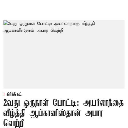
கிரிக்கெட்
2வது ஒருநாள் போட்டி: அயர்லாந்தை
வீழ்த்தி ஆப்கானிஸ்தான் அபார
வெற்றி