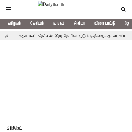
தமிழகம்
தேசியம்
உலகம்
சினிமா
விளையாட்டு
ஜோத
கரூர் கூட்டநெரிசல்: இறந்தோரின் குடும்பத்தினருக்கு அரசுப்பணி வழக்கு
கிரிக்கெட்