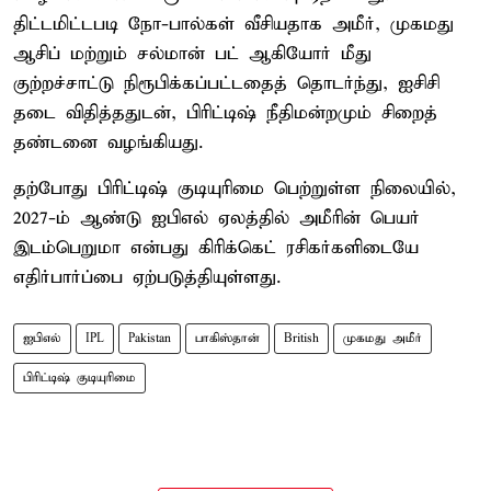
திட்டமிட்டபடி நோ-பால்கள் வீசியதாக அமீர், முகமது
ஆசிப் மற்றும் சல்மான் பட் ஆகியோர் மீது
குற்றச்சாட்டு நிரூபிக்கப்பட்டதைத் தொடர்ந்து, ஐசிசி
தடை விதித்ததுடன், பிரிட்டிஷ் நீதிமன்றமும் சிறைத்
தண்டனை வழங்கியது.
தற்போது பிரிட்டிஷ் குடியுரிமை பெற்றுள்ள நிலையில்,
2027-ம் ஆண்டு ஐபிஎல் ஏலத்தில் அமீரின் பெயர்
இடம்பெறுமா என்பது கிரிக்கெட் ரசிகர்களிடையே
எதிர்பார்ப்பை ஏற்படுத்தியுள்ளது.
ஐபிஎல்
IPL
Pakistan
பாகிஸ்தான்
British
முகமது அமீர்
பிரிட்டிஷ் குடியுரிமை