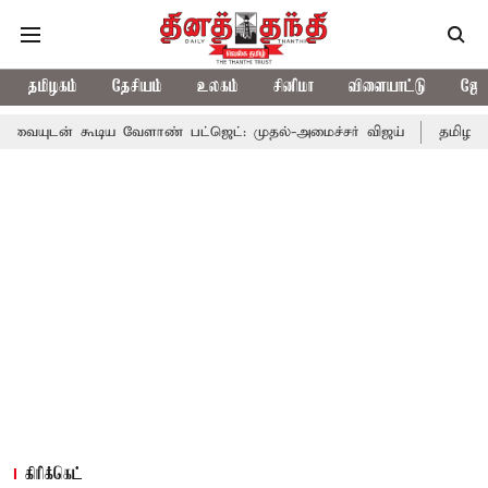
தமிழகம்
தேசியம்
உலகம்
சினிமா
விளையாட்டு
ஜோத
ன் கூடிய வேளாண் பட்ஜெட்: முதல்-அமைச்சர் விஜய்
தமிழக அரசியல
கிரிக்கெட்