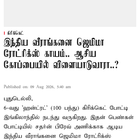
கிரிக்கெட்
இந்திய வீராங்கனை ஜெமிமா
ரோட்ரிக்ஸ் காயம்.. ஆசிய
கோப்பையில் விளையாடுவாரா..?
Published on
:
09 Aug 2026, 5:40 am
புதுடெல்லி,
6-வது 'ஹன்ட்ரட்' (100 பந்து) கிரிக்கெட் போட்டி
இங்கிலாந்தில் நடந்து வருகிறது. இதன் பெண்கள்
போட்டியில் சதர்ன் பிரேவ் அணிக்காக ஆடிய
இந்திய வீராங்கனை
ஜெமிமா ரோட்ரிக்ஸ்