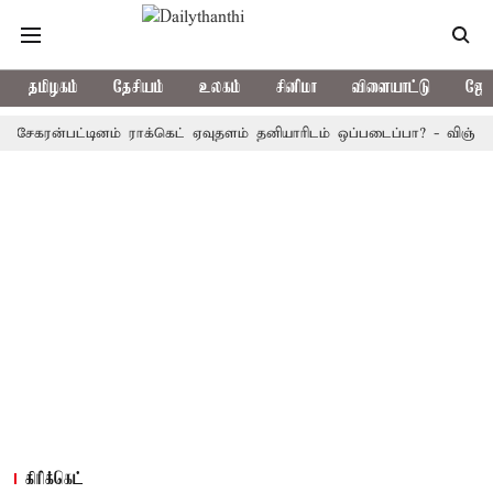
தமிழகம்
தேசியம்
உலகம்
சினிமா
விளையாட்டு
ஜோத
ன்பட்டினம் ராக்கெட் ஏவுதளம் தனியாரிடம் ஒப்படைப்பா? - விஞ்ஞானிகள் 
கிரிக்கெட்