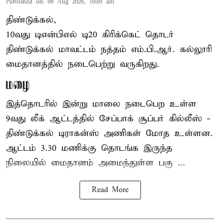
Published on
:
09 Aug 2026, 10:05 am
திண்டுக்கல்,
10வது டிஎன்பிஎல் டி20
கிரிக்கெட்
தொடர்
திண்டுக்கல் மாவட்டம் நத்தம் எம்.பி.ஆர். கல்லூரி
மைதானத்தில் நடைபெற்று வருகிறது.
மழை
இத்தொடரில் இன்று மாலை நடைபெற உள்ள
9வது லீக் ஆட்டத்தில் சேப்பாக் சூப்பர் கில்லீஸ் -
திண்டுக்கல் டிராகன்ஸ் அணிகள் மோத உள்ளன.
ஆட்டம் 3.30 மணிக்கு தொடங்க இருந்த
நிலையில் மைதானம் அமைந்துள்ள பகு ...
Read More