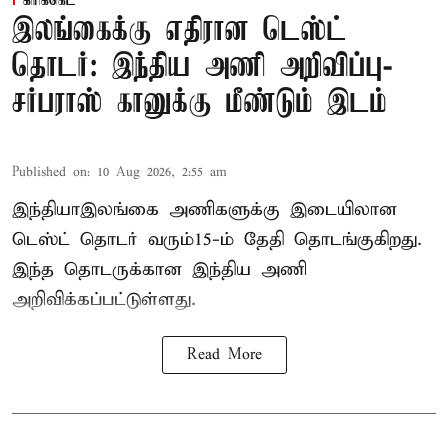
கிரிக்கெட்
இலங்கைக்கு எதிரான டெஸ்ட்
தொடர்: இந்திய அணி அறிவிப்பு-
சர்பராஸ் கானுக்கு மீண்டும் இடம்
Published on
:
10 Aug 2026, 2:55 am
இந்தியா–இலங்கை அணிகளுக்கு இடையிலான
டெஸ்ட் தொடர் வரும்15-ம் தேதி தொடங்குகிறது.
இந்த தொடருக்கான இந்திய அணி
அறிவிக்கப்பட்டுள்ளது.
Read More