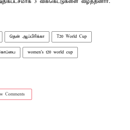
ிகபட்சமாக 3 விக்கெட்டுகளை வீழ்த்தினார்.
தென் ஆப்பிரிக்கா
T20 World Cup
்கோப்பை
women's t20 world cup
ow Comments