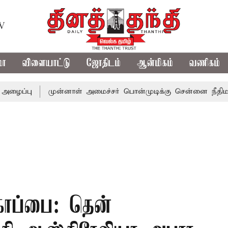
TV
மா
விளையாட்டு
ஜோதிடம்
ஆன்மிகம்
வணிகம்
முன்னாள் அமைச்சர் பொன்முடிக்கு சென்னை நீதிமன்றம் பிடி
கோப்பை: தென்