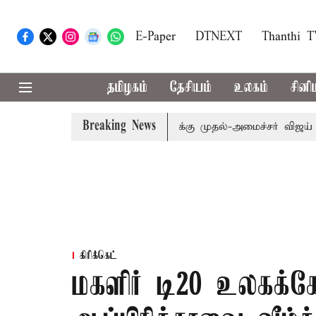
E-Paper
DTNEXT
Thanthi 
தமிழகம்
தேசியம்
உலகம்
சினி
Breaking News
: எம்.பி.க்கள் கூட்டத்துக்கு முதல்-அமைச்சர் விஜய் அழைப்பு
கிரிக்கெட்
மகளிர் டி20 உலகக்