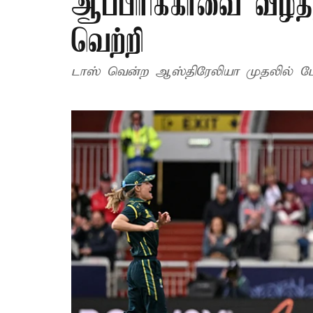
ஆப்பிரிக்காவை வீழ்
வெற்றி
டாஸ் வென்ற ஆஸ்திரேலியா முதலில் பேட்