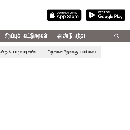
சிறப்புக் கட்டுரைகள்
ஆண்டு சந்தா
வாராண்ட்
தொலைநோக்கு பார்வையுடன் கூடிய வேளாண் பட்ஜெட