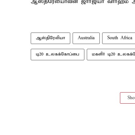
ஆஸ்திரேலியாவின் ஜார்ஜியா வார்ஹம் அத
ஆஸ்திரேலியா
Australia
South Africa
டி20 உலகக்கோப்பை
மகளிர் டி20 உலகக
Sh