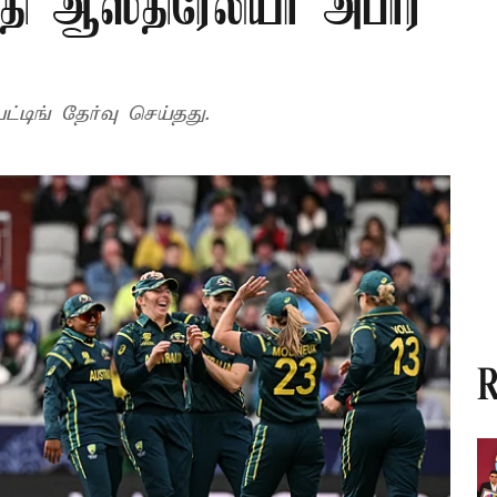
த்தி ஆஸ்திரேலியா அபார
டிங் தேர்வு செய்தது.
R