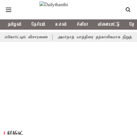
தமிழகம்
தேசியம்
உலகம்
சினிமா
விளையாட்டு
ஜோத
ோர்ட்டில் விசாரணை
அமர்நாத் யாத்திரை தற்காலிகமாக நிறுத்தம்
இ
கிரிக்கெட்