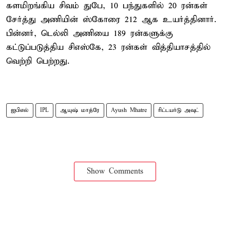
களமிறங்கிய சிவம் துபே, 10 பந்துகளில் 20 ரன்கள்
சேர்த்து அணியின் ஸ்கோரை 212 ஆக உயர்த்தினார்.
பின்னர், டெல்லி அணியை 189 ரன்களுக்கு
கட்டுப்படுத்திய சிஎஸ்கே, 23 ரன்கள் வித்தியாசத்தில்
வெற்றி பெற்றது.
ஐபிஎல்
IPL
ஆயுஷ் மாத்ரே
Ayush Mhatre
ரிட்டயர்டு அவுட்
Show Comments