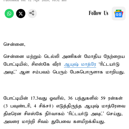
Published on
:
12 Apr 2026, 10:32 am
Follow Us
சென்னை,
சென்னை மற்றும் டெல்லி அணிகள் மோதிய நேற்றைய
போட்டியில், சிஎஸ்கே வீரர்
ஆயுஷ் மாத்ரே
‘ரிட்டயர்டு
அவுட்’ ஆன சம்பவம் பெரும் பேசுபொருளாக மாறியது.
போட்டியின் 17.3வது ஓவரில், 36 பந்துகளில் 59 ரன்கள்
(3 பவுண்டரி, 4 சிக்சர்) எடுத்திருந்த ஆயுஷ் மாத்ரேவை
திடீரென சிஎஸ்கே நிர்வாகம் ‘ரிட்டயர்டு அவுட்’ செய்து,
அவரை மாற்றி சிவம் துபேவை களமிறக்கியது.