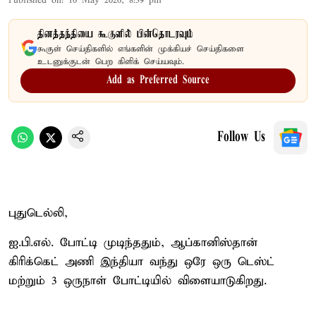
Published on
:
16 May 2026, 8:39 pm
தினத்தந்தியை கூகுளில் பின்தொடரவும்
கூகுள் செய்திகளில் எங்களின் முக்கியச் செய்திகளை
உடனுக்குடன் பெற கிளிக் செய்யவும்.
Add as Preferred Source
Follow Us
புதுடெல்லி,
ஐ.பி.எல். போட்டி முடிந்ததும், ஆப்கானிஸ்தான்
கிரிக்கெட் அணி இந்தியா வந்து ஒரே ஒரு டெஸ்ட்
மற்றும் 3 ஒருநாள் போட்டியில் விளையாடுகிறது.