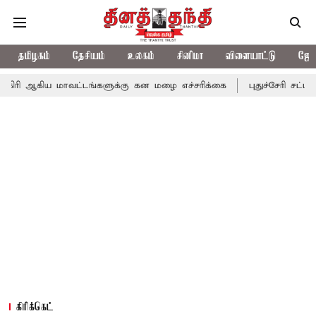
தமிழகம்
தேசியம்
உலகம்
சினிமா
விளையாட்டு
ஜோத
மாவட்டங்களுக்கு கன மழை எச்சரிக்கை
புதுச்சேரி சட்டசபையில் வரு
கிரிக்கெட்