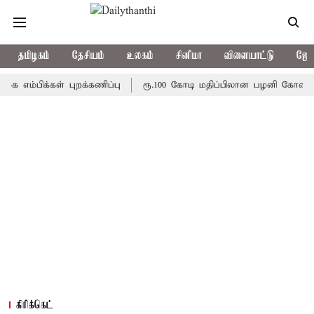
தமிழகம்
தேசியம்
உலகம்
சினிமா
விளையாட்டு
ஜோத
க்கள் புறக்கணிப்பு
ரூ.100 கோடி மதிப்பிலான பழனி கோவில் நில ம
கிரிக்கெட்