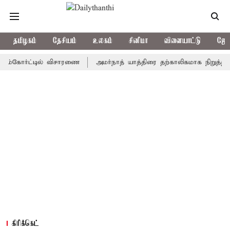
தமிழகம்
தேசியம்
உலகம்
சினிமா
விளையாட்டு
ஜோத
ோர்ட்டில் விசாரணை
அமர்நாத் யாத்திரை தற்காலிகமாக நிறுத்தம்
இ
கிரிக்கெட்