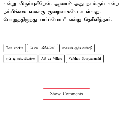
என்று விரும்புகிறேன். ஆனால் அது நடக்கும் என்ற
நம்பிக்கை எனக்கு குறைவாகவே உள்ளது.
பொறுத்திருந்து பார்ப்போம்” என்று தெரிவித்தார்.
Test cricket
டெஸ்ட் கிரிக்கெட்
வைபவ் சூர்யவன்ஷி
ஏபி டி வில்லியர்ஸ்
AB de Villers
Vaibhav Sooryavanshi
Show Comments