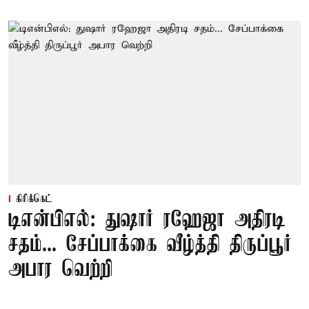
கிரிக்கெட்
டிஎன்பிஎல்: துஷார் ரஹேஜா அதிரடி
சதம்... சேப்பாக்கை வீழ்த்தி திருப்பூர்
அபார வெற்றி