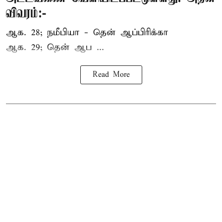
விவரம்:-
ஆக. 28; நமீபியா - தென் ஆப்பிரிக்கா
ஆக. 29; தென் ஆப ...
Read More