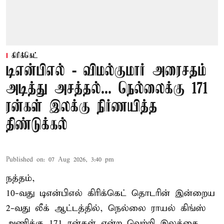
கிரிக்கெட்
டிஎன்பிஎல் - விமல்குமார் அரைசதம்
அடித்து அசத்தல்... நெல்லைக்கு 171
ரன்கள் இலக்கு நிர்ணயித்த
திண்டுக்கல்
Published on
:
07 Aug 2026, 3:40 pm
நத்தம்,
10-வது
டிஎன்பிஎல்
கிரிக்கெட் தொடரின் இன்றைய
2-வது லீக் ஆட்டத்தில், நெல்லை ராயல் கிங்ஸ்
அணிக்கு 171 ரன்கள் என்ற வெற்றி இலக்கை