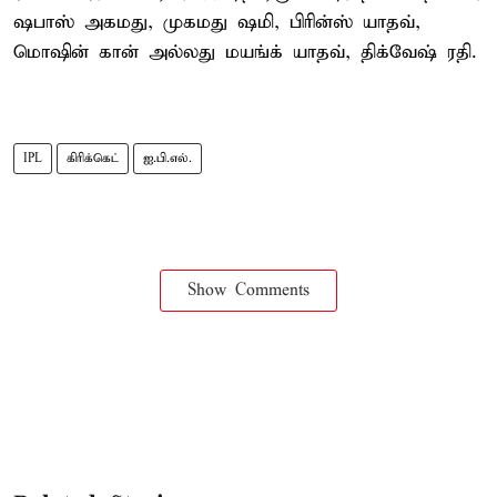
ஷபாஸ் அகமது, முகமது ஷமி, பிரின்ஸ் யாதவ்,
மொஷின் கான் அல்லது மயங்க் யாதவ், திக்வேஷ் ரதி.
IPL
கிரிக்கெட்
ஐ.பி.எல்.
Show Comments