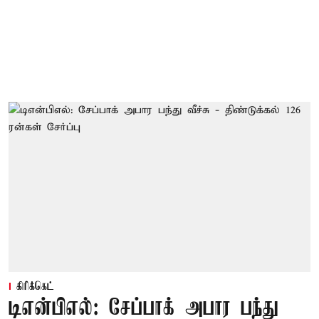
கிரிக்கெட்
டிஎன்பிஎல்: சேப்பாக் அபார பந்து