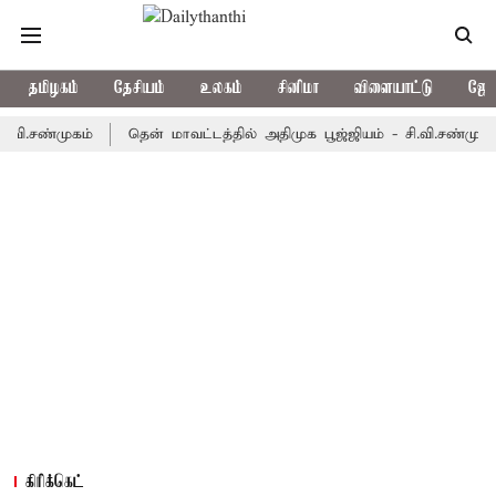
தமிழகம்
தேசியம்
உலகம்
சினிமா
விளையாட்டு
ஜோத
்முகம்
தென் மாவட்டத்தில் அதிமுக பூஜ்ஜியம் - சி.வி.சண்முகம்
ஜ
கிரிக்கெட்