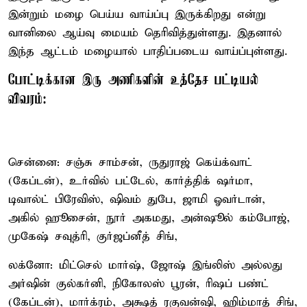
இன்றும் மழை பெய்ய வாய்ப்பு இருக்கிறது என்று
வானிலை ஆய்வு மையம் தெரிவித்துள்ளது. இதனால்
இந்த ஆட்டம் மழையால் பாதிப்படைய வாய்ப்புள்ளது.
போட்டிக்கான இரு அணிகளின் உத்தேச பட்டியல்
விவரம்:
சென்னை: சஞ்சு சாம்சன், ருதுராஜ் கெய்க்வாட்
(கேப்டன்), உர்வில் பட்டேல், கார்த்திக் ஷர்மா,
டிவால்ட் பிரேவிஸ், ஷிவம் துபே, ஜாமி ஓவர்டான்,
அகில் ஹூசைன், நூர் அகமது, அன்ஷூல் கம்போஜ்,
முகேஷ் சவுத்ரி, குர்ஜப்னீத் சிங்,
லக்னோ: மிட்செல் மார்ஷ், ஜோஷ் இங்லிஸ் அல்லது
அர்ஷின் குல்கர்னி, நிகோலஸ் பூரன், ரிஷப் பண்ட்
(கேப்டன்), மார்க்ரம், அக்ஷத் ரகுவன்ஷி, ஹிம்மாத் சிங்,