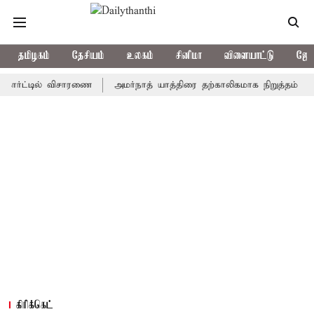
தமிழகம்
தேசியம்
உலகம்
சினிமா
விளையாட்டு
ஜோத
ட்டில் விசாரணை
அமர்நாத் யாத்திரை தற்காலிகமாக நிறுத்தம்
இமாச்
கிரிக்கெட்