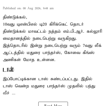
Published on
:
08 Aug 2026, 9:48 am
திண்டுக்கல்,
10வது டிஎன்பிஎல் டி20
கிரிக்கெட்
தொடர்
திண்டுக்கல் மாவட்டம் நத்தம் எம்.பி.ஆர். கல்லூரி
மைதானத்தில் நடைபெற்று வருகிறது.
இத்தொடரில் இன்று நடைபெற்று வரும் 7வது லீக்
ஆட்டத்தில் மதுரை பாந்தர்ஸ், கோவை கிங்ஸ்
அணிகள் மோத உள்ளன.
டாஸ்
இப்போட்டிக்கான டாஸ் சுண்டப்பட்டது. இதில்
டாஸ் வென்ற மதுரை பாந்தர்ஸ் முதலில் பந்து
வீச் ...