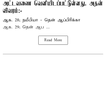
அட்டவணை வெளியிடப்பட்டுள்ளது. அதன்
விவரம்:-
ஆக. 28; நமீபியா - தென் ஆப்பிரிக்கா
ஆக. 29; தென் ஆப ...
Read More