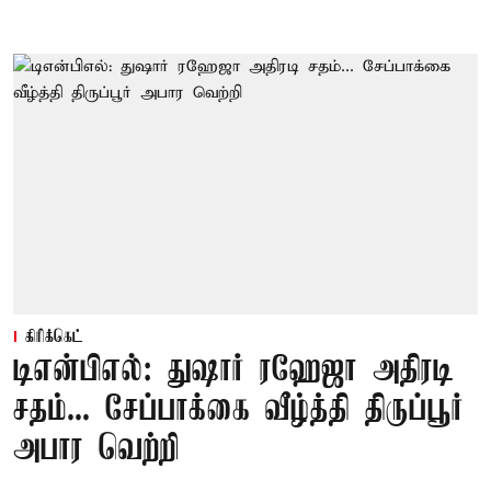
கிரிக்கெட்
டிஎன்பிஎல்: துஷார் ரஹேஜா அதிரடி
சதம்... சேப்பாக்கை வீழ்த்தி திருப்பூர்
அபார வெற்றி