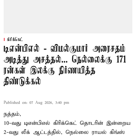
கிரிக்கெட்
டிஎன்பிஎல் - விமல்குமார் அரைசதம்
அடித்து அசத்தல்... நெல்லைக்கு 171
ரன்கள் இலக்கு நிர்ணயித்த
திண்டுக்கல்
Published on
:
07 Aug 2026, 3:40 pm
நத்தம்,
10-வது
டிஎன்பிஎல்
கிரிக்கெட் தொடரின் இன்றைய
2-வது லீக் ஆட்டத்தில், நெல்லை ராயல் கிங்ஸ்