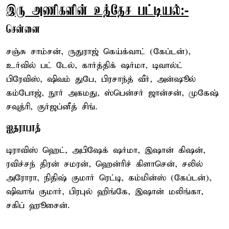
இரு அணிகளின் உத்தேச பட்டியல்:-
சென்னை
சஞ்சு சாம்சன், ருதுராஜ் கெய்க்வாட் (கேப்டன்),
உர்வில் பட் டேல், கார்த்திக் ஷர்மா, டிவால்ட்
பிரேவிஸ், ஷிவம் துபே, பிரசாந்த் வீர், அன்ஷூல்
கம்போஜ், நூர் அகமது, ஸ்பென்சர் ஜான்சன், முகேஷ்
சவுத்ரி, குர்ஜப்னீத் சிங்.
ஐதராபாத்
டிராவிஸ் ஹெட், அபிஷேக் ஷர்மா, இஷான் கிஷன்,
ரவிச்சந் திரன் சமரன், ஹென்ரிச் கிளாசென், சலில்
அரோரா, நிதிஷ் குமார் ரெட்டி, கம்மின்ஸ் (கேப்டன்),
ஷிவாங் குமார், பிரபுல் ஹிங்கே, இஷான் மலிங்கா,
சகிப் ஹூசைன்.