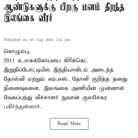
ஆண்டுகளுக்கு பிறகு மனம் திறந்த
இலங்கை வீரர்
Published on
:
05 Aug 2026, 2:42 pm
கொழும்பு,
2011 உலகக்கோப்பை
கிரிக்கெட்
இறுதிப்போட்டியில் இந்தியாவிடம் அடைந்த
தோல்வி மற்றும் எம்.எஸ். தோனி குறித்த தனது
நினைவுகளை, இலங்கை அணியின் முன்னாள்
வேகப்பந்து வீச்சாளர் நுவான் குலசேகர
பகிர்ந்துள்ளார்.
Read More