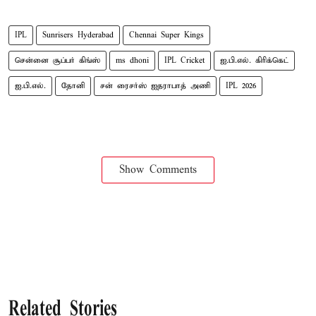
IPL
Sunrisers Hyderabad
Chennai Super Kings
சென்னை சூப்பர் கிங்ஸ்
ms dhoni
IPL Cricket
ஐ.பி.எல். கிரிக்கெட்
ஐ.பி.எல்.
தோனி
சன் ரைசர்ஸ் ஐதராபாத் அணி
IPL 2026
Show Comments
Related Stories