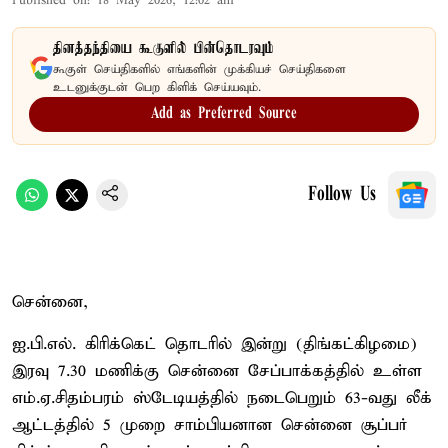
Published on
:
18 May 2026, 12:02 am
தினத்தந்தியை கூகுளில் பின்தொடரவும்
கூகுள் செய்திகளில் எங்களின் முக்கியச் செய்திகளை
உடனுக்குடன் பெற கிளிக் செய்யவும்.
Add as Preferred Source
Follow Us
சென்னை,
ஐ.பி.எல். கிரிக்கெட் தொடரில் இன்று (திங்கட்கிழமை)
இரவு 7.30 மணிக்கு சென்னை சேப்பாக்கத்தில் உள்ள
எம்.ஏ.சிதம்பரம் ஸ்டேடியத்தில் நடைபெறும் 63-வது லீக்
ஆட்டத்தில் 5 முறை சாம்பியனான சென்னை சூப்பர்