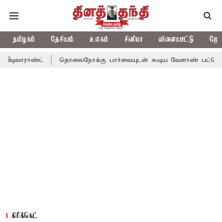
தமிழகம்
தேசியம்
உலகம்
சினிமா
விளையாட்டு
ஜோத
தொலைநோக்கு பார்வையுடன் கூடிய வேளாண் பட்ஜெட்: முதல்-அமைச்
கிரிக்கெட்