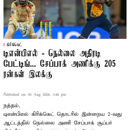
கிரிக்கெட்
டிஎன்பிஎல் - நெல்லை அதிரடி
பேட்டிங்... சேப்பாக் அணிக்கு 205
ரன்கள் இலக்கு
Published on
:
05 Aug 2026, 3:40 pm
நத்தம்,
டிஎன்பிஎல்
கிரிக்கெட் தொடரில் இன்றைய 2-வது
ஆட்டத்தில் நெல்லை அணி சேப்பாக் சூப்பர்