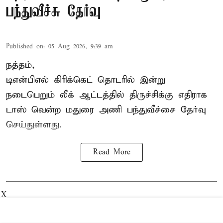
பந்துவீச்சு தேர்வு
Published on
:
05 Aug 2026, 9:39 am
நத்தம்,
டிஎன்பிஎல்
கிரிக்கெட் தொடரில் இன்று
நடைபெறும் லீக் ஆட்டத்தில் திருச்சிக்கு எதிராக
டாஸ் வென்ற மதுரை அணி பந்துவீச்சை தேர்வு
செய்துள்ளது.
Read More
X