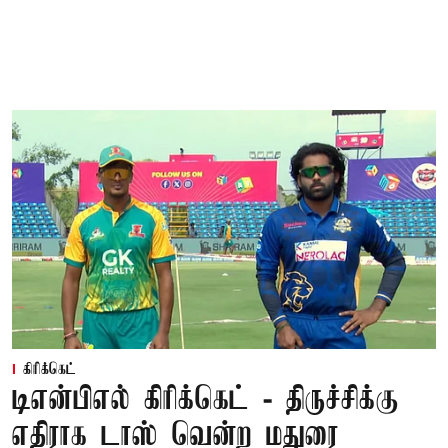
கிரிக்கெட்
டிஎன்பிஎல் கிரிக்கெட் - திருச்சிக்கு
எதிராக டாஸ் வென்ற மதுரை