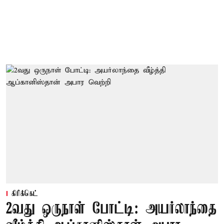
கிரிக்கெட்
2வது ஒருநாள் போட்டி: அயர்லாந்தை