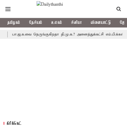
தமிழகம்
தேசியம்
உலகம்
சினிமா
விளையாட்டு
ஜோத
பா.ஜ.க.வை நெருங்குகிறதா தி.மு.க.? அனைத்துக்கட்சி எம்.பி.க்கள் கூட்ட
கிரிக்கெட்