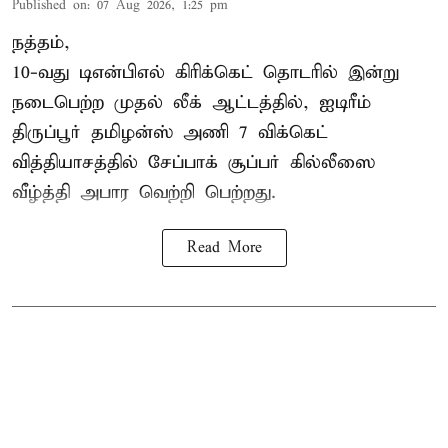
Published on
:
07 Aug 2026, 1:25 pm
நத்தம்,
10-வது
டிஎன்பிஎல்
கிரிக்கெட் தொடரில் இன்று
நடைபெற்ற முதல் லீக் ஆட்டத்தில், ஐடிரீம்
திருப்பூர் தமிழன்ஸ் அணி 7 விக்கெட்
வித்தியாசத்தில் சேப்பாக் சூப்பர் கில்லீஸை
வீழ்த்தி அபார வெற்றி பெற்றது.
Read More