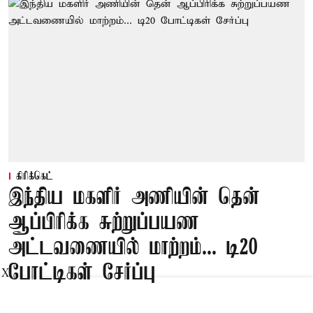
கிரிக்கெட்
இந்திய மகளிர் அணியின் தென்
ஆப்பிரிக்க சுற்றுப்பயண
அட்டவணையில் மாற்றம்... டி20
போட்டிகள் சேர்ப்பு
X