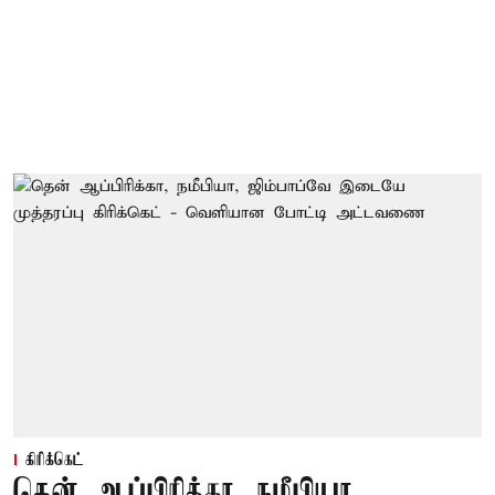
கிரிக்கெட்
தென் ஆப்பிரிக்கா, நமீபியா,