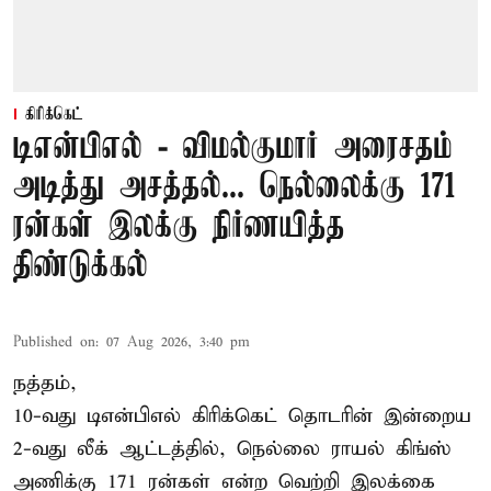
கிரிக்கெட்
டிஎன்பிஎல் - விமல்குமார் அரைசதம்
அடித்து அசத்தல்... நெல்லைக்கு 171
ரன்கள் இலக்கு நிர்ணயித்த
திண்டுக்கல்
Published on
:
07 Aug 2026, 3:40 pm
நத்தம்,
10-வது
டிஎன்பிஎல்
கிரிக்கெட் தொடரின் இன்றைய
2-வது லீக் ஆட்டத்தில், நெல்லை ராயல் கிங்ஸ்
அணிக்கு 171 ரன்கள் என்ற வெற்றி இலக்கை