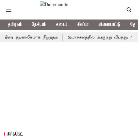
தமிழகம்
தேசியம்
உலகம்
சினிமா
விளையாட்டு
ஜோத
 தற்காலிகமாக நிறுத்தம்
இமாச்சலத்தில் பேருந்து விபத்து; 7 பேர் பல
கிரிக்கெட்