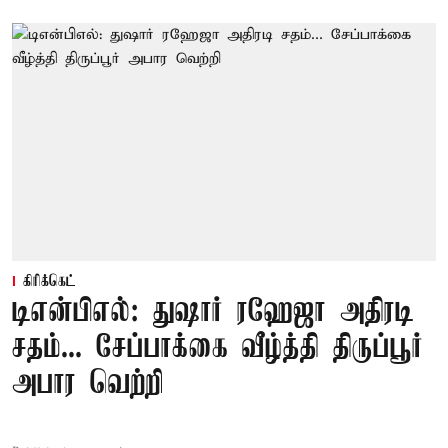
கிரிக்கெட்
டிஎன்பிஎல்: துஷார் ரஹேஜா அதிரடி
சதம்... சேப்பாக்கை வீழ்த்தி திருப்பூர்
அபார வெற்றி