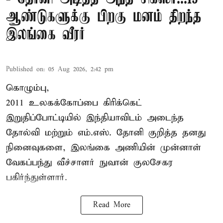
ஆண்டுகளுக்கு பிறகு மனம் திறந்த
இலங்கை வீரர்
Published on
:
05 Aug 2026, 2:42 pm
கொழும்பு,
2011 உலகக்கோப்பை
கிரிக்கெட்
இறுதிப்போட்டியில் இந்தியாவிடம் அடைந்த
தோல்வி மற்றும் எம்.எஸ். தோனி குறித்த தனது
நினைவுகளை, இலங்கை அணியின் முன்னாள்
வேகப்பந்து வீச்சாளர் நுவான் குலசேகர
பகிர்ந்துள்ளார்.
Read More