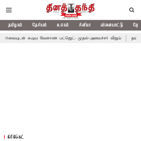
தமிழகம்
தேசியம்
உலகம்
சினிமா
விளையாட்டு
ஜோத
ூடிய வேளாண் பட்ஜெட்: முதல்-அமைச்சர் விஜய்
தமிழக அரசியலில் 
கிரிக்கெட்