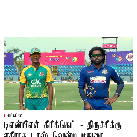
கிரிக்கெட்
டிஎன்பிஎல் கிரிக்கெட் - திருச்சிக்கு
எதிராக டாஸ் வென்ற மதுரை