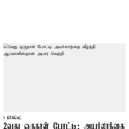
கிரிக்கெட்
2வது ஒருநாள் போட்டி: அயர்லாந்தை