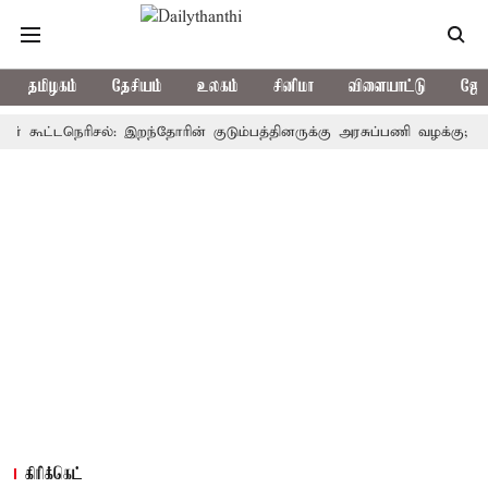
தமிழகம்
தேசியம்
உலகம்
சினிமா
விளையாட்டு
ஜோத
ூட்டநெரிசல்: இறந்தோரின் குடும்பத்தினருக்கு அரசுப்பணி வழக்கு; வரும் 14
கிரிக்கெட்