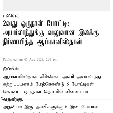
கிரிக்கெட்
2வது ஒருநாள் போட்டி:
அயர்லாந்துக்கு வலுவான இலக்கு
நிர்ணயித்த ஆப்கானிஸ்தான்
Published on
:
07 Aug 2026, 2:56 pm
டுப்லின்,
ஆப்கானிஸ்தான்
கிரிக்கெட்
அணி அயர்லாந்து
சுற்றுப்பயணம் மேற்கொண்டு 5 போட்டிகள்
கொண்ட ஒருநாள் தொடரில் விளையாடி
வருகிறது.
X
அதன்படி இரு அணிகளுக்கும் இடையேயான