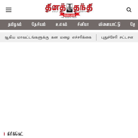
தமிழகம்
தேசியம்
உலகம்
சினிமா
விளையாட்டு
ஜோத
்டங்களுக்கு கன மழை எச்சரிக்கை
புதுச்சேரி சட்டசபையில் வரும் 24
கிரிக்கெட்