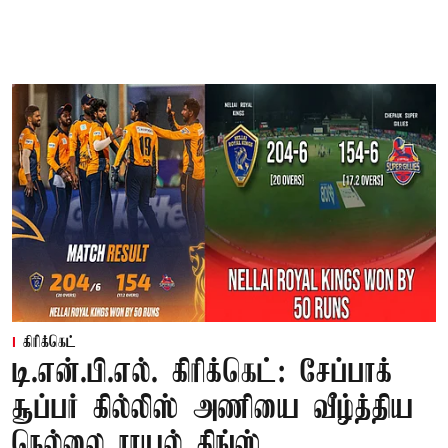
கிரிக்கெட்
டி.என்.பி.எல். கிரிக்கெட்: சேப்பாக்
சூப்பர் கில்லிஸ் அணியை வீழ்த்திய
நெல்லை ராயல் கிங்ஸ்