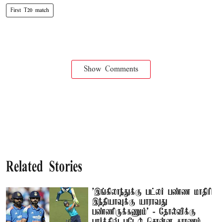
First T20 match
Show Comments
Related Stories
’இங்கிலாந்துக்கு பட்லர் பண்ண மாதிரி
இந்தியாவுக்கு யாராவது
பண்ணிருக்கணும்’ - தோல்விக்கு
பார்த்திவ் படேல் சொன்ன காரணம்