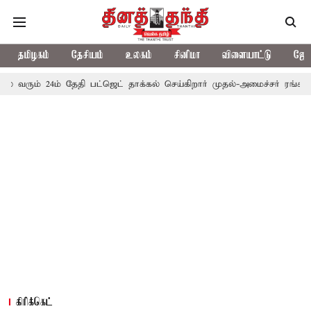
தமிழகம்
தேசியம்
உலகம்
சினிமா
விளையாட்டு
ஜோத
வரும் 24ம் தேதி பட்ஜெட் தாக்கல் செய்கிறார் முதல்-அமைச்சர் ரங்கசாமி
கிரிக்கெட்