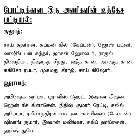
போட்டிக்கான இரு அணிகளின் உத்தேச
பட்டியல்:
குஜராத்:
சாய் சுதர்சன், சுப்மன் கில் (கேப்டன்), ஜோஸ் பட்லர்,
வாஷிங் டன் சுந்தர், ஜாசன் ஹோல்டர், ராகுல்
திவேதியா, நிஷாந்த் சிந்து, ரஷித் கான், அர்ஷத் கான்,
ககிசோ ரபடா, முகமது சிராஜ், சாய் கிஷோர்.
ஐதராபாத்;
அபிஷேக் ஷர்மா, டிராவிஸ் ஹெட், இஷான் கிஷன்,
ஹென் ரிச் கிளாசென், நிதிஷ் குமார் ரெட்டி, சலில்
அரோரா, ரவிச்சந்திரன் சம ரன், கம்மின்ஸ் (கேப்டன்),
ஷிவாங் குமார், இஷான் மலிங்கா, சகிப் ஹூசைன்,
ஹர்ஷ் துபே.