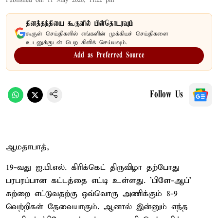
Published on
:
11 May 2026, 11:22 pm
தினத்தந்தியை கூகுளில் பின்தொடரவும்
கூகுள் செய்திகளில் எங்களின் முக்கியச் செய்திகளை
உடனுக்குடன் பெற கிளிக் செய்யவும்.
Add as Preferred Source
Follow Us
ஆமதாபாத்,
19-வது ஐ.பி.எல். கிரிக்கெட் திருவிழா தற்போது
பரபரப்பான கட்டத்தை எட்டி உள்ளது. 'பிளே-ஆப்'
சுற்றை எட்டுவதற்கு ஒவ்வொரு அணிக்கும் 8-9
வெற்றிகள் தேவையாகும். ஆனால் இன்னும் எந்த