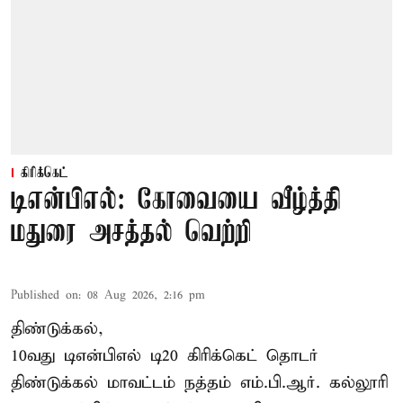
கிரிக்கெட்
டிஎன்பிஎல்: கோவையை வீழ்த்தி
மதுரை அசத்தல் வெற்றி
Published on
:
08 Aug 2026, 2:16 pm
திண்டுக்கல்,
10வது டிஎன்பிஎல் டி20
கிரிக்கெட்
தொடர்
திண்டுக்கல் மாவட்டம் நத்தம் எம்.பி.ஆர். கல்லூரி