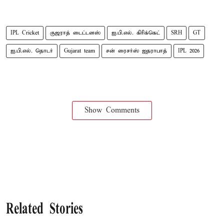
IPL Cricket
குஜராத் டைட்டனஸ்
ஐ.பி.எல். கிரிக்கெட்
SRH
GT
ஐ.பி.எல். தொடர்
Gujarat team
சன் ரைசர்ஸ் ஐதராபாத்
IPL 2026
Show Comments
Related Stories