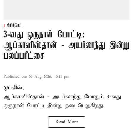
கிரிக்கெட்
3-வது ஒருநாள் போட்டி:
ஆப்கானிஸ்தான் - அயர்லாந்து இன்று
பலப்பரீட்சை
Published on
:
09 Aug 2026, 10:11 pm
டுப்லின்,
ஆப்கானிஸ்தான் -
அயர்லாந்து
மோதும் 3-வது
ஒருநாள் போட்டி இன்று நடைபெறுகிறது.
Read More