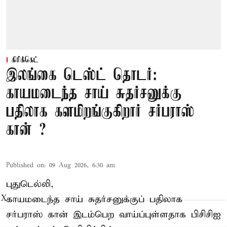
கிரிக்கெட்
இலங்கை டெஸ்ட் தொடர்:
காயமடைந்த சாய் சுதர்சனுக்கு
பதிலாக களமிறங்குகிறார் சர்பராஸ்
கான் ?
Published on
:
09 Aug 2026, 6:30 am
புதுடெல்லி,
காயமடைந்த சாய் சுதர்சனுக்குப் பதிலாக
X
சர்பராஸ் கான் இடம்பெற வாய்ப்புள்ளதாக
பிசிசிஐ