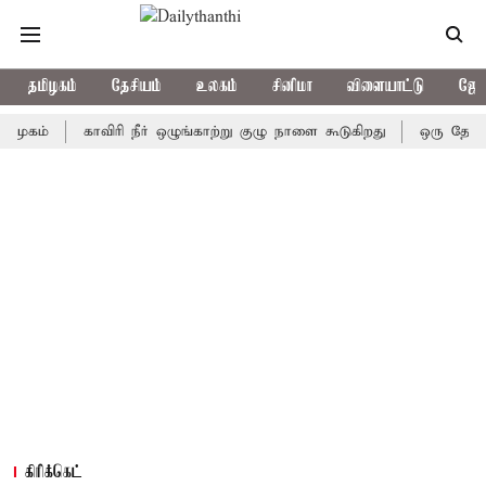
தமிழகம்
தேசியம்
உலகம்
சினிமா
விளையாட்டு
ஜோத
காவிரி நீர் ஒழுங்காற்று குழு நாளை கூடுகிறது
ஒரு தேர்தலில்கூ
கிரிக்கெட்