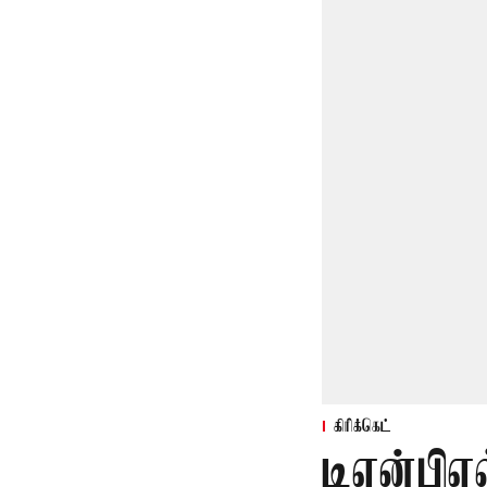
கிரிக்கெட்
டிஎன்பிஎல