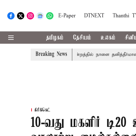
E-Paper
DTNEXT
Thanthi 
தமிழகம்
தேசியம்
உலகம்
சினி
Breaking News
ல் தமிழ்த்தாய் வாழ்த்து: சட்டமன்றத்தில் நாளை தனித்தீர்மானம்
கிரிக்கெட்
10-வது மகளிர் டி20