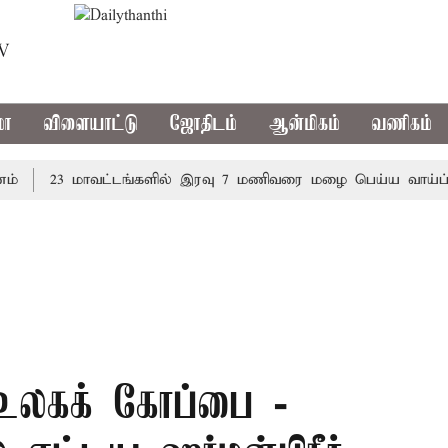
TV
மா
விளையாட்டு
ஜோதிடம்
ஆன்மிகம்
வணிகம்
23 மாவட்டங்களில் இரவு 7 மணிவரை மழை பெய்ய வாய்ப்பு
 உலகக் கோப்பை -