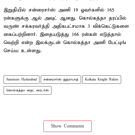
இறுதியில் சன்ரைசர்ஸ் அணி 19 ஓவர்களில் 165
ரன்களுக்கு ஆல் அவுட் ஆனது. கொல்கத்தா தரப்பில்
வருண் சக்கரவர்த்தி அதிகபட்சமாக 3 விக்கெட்டுகளை
கைப்பற்றினார். இதையடுத்து 166 ரன்கள் எடுத்தால்
வெற்றி என்ற இலக்குடன் கொல்கத்தா அணி பேட்டிங்
செய்ய உள்ளது.
Sunrisers Hyderabad
சன்ரைசர்ஸ் ஐதராபாத்
Kolkata Knight Riders
கொல்கத்தா நைட் ரைடர்ஸ்
Show Comments