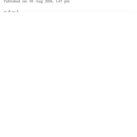
Published on
:
05 Aug 2026, 1:47 pm
நத்தம்,
டிஎன்பிஎல்
கிரிக்கெட் தொடரில் இன்றைய 2-வது
ஆட்டத்தில் நெல்லைக்கு எதிராக டாஸ் வென்ற
சேப்பாக் சூப்பர் கில்லீஸ் பந்துவீச்சை தேர்வு
செய்துள்ளது
Read More