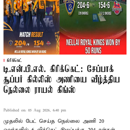
கிரிக்கெட்
டி.என்.பி.எல். கிரிக்கெட்: சேப்பாக்
சூப்பர் கில்லிஸ் அணியை வீழ்த்திய
நெல்லை ராயல் கிங்ஸ்
Published on
:
05 Aug 2026, 6:40 pm
முதலில் பேட் செய்த நெல்லை அணி 20
ஓவர்களில் 6 விக்கெட் இழப்புக்கு 204 ரன்கள்