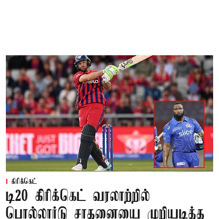
கிரிக்கெட்
டி20 கிரிக்கெட் வரலாற்றில்
பொல்லார்டு சாதனையை முறியடித்த