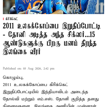
கிரிக்கெட்
2011 உலகக்கோப்பை இறுதிப்போட்டி
- தோனி அடித்த அந்த சிக்ஸர்...15
ஆண்டுகளுக்கு பிறகு மனம் திறந்த
இலங்கை வீரர்
Published on
:
05 Aug 2026, 2:42 pm
கொழும்பு,
2011 உலகக்கோப்பை
கிரிக்கெட்
இறுதிப்போட்டியில் இந்தியாவிடம் அடைந்த
தோல்வி மற்றும் எம்.எஸ். தோனி குறித்த தனது
நினைவுகளை, இலங்கை அணியின் முன்னாள்