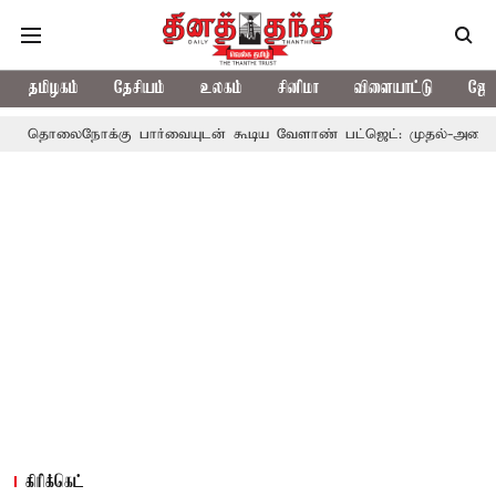
தமிழகம்
தேசியம்
உலகம்
சினிமா
விளையாட்டு
ஜோத
லைநோக்கு பார்வையுடன் கூடிய வேளாண் பட்ஜெட்: முதல்-அமைச்சர் வி
கிரிக்கெட்