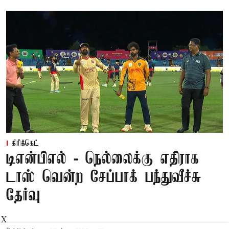
கிரிக்கெட்
டிஎன்பிஎல் - நெல்லைக்கு எதிராக
டாஸ் வென்ற சேப்பாக் பந்துவீச்சு
தேர்வு
X