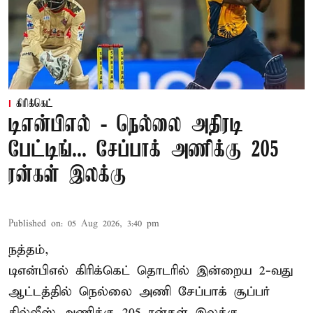
கிரிக்கெட்
டிஎன்பிஎல் - நெல்லை அதிரடி
பேட்டிங்... சேப்பாக் அணிக்கு 205
ரன்கள் இலக்கு
Published on
:
05 Aug 2026, 3:40 pm
நத்தம்,
டிஎன்பிஎல்
கிரிக்கெட் தொடரில் இன்றைய 2-வது
ஆட்டத்தில் நெல்லை அணி சேப்பாக் சூப்பர்
கில்லீஸ் அணிக்கு 205 ரன்கள் இலக்கு