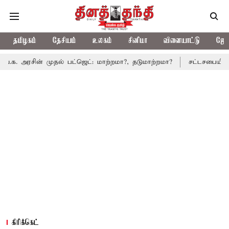
தமிழகம்
தேசியம்
உலகம்
சினிமா
விளையாட்டு
ஜோத
 முதல் பட்ஜெட்: மாற்றமா?, தடுமாற்றமா?
சட்டசபையில் பட்ஜெட் மீத
கிரிக்கெட்