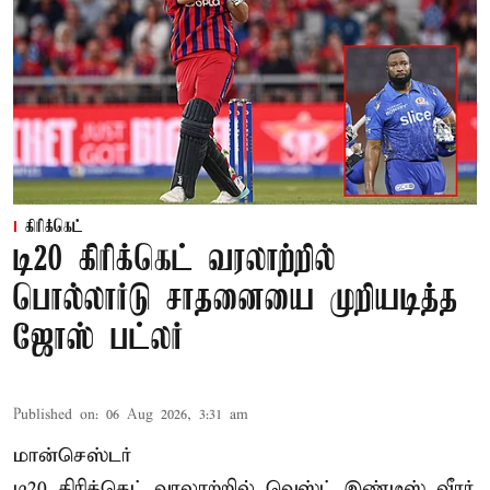
கிரிக்கெட்
டி20 கிரிக்கெட் வரலாற்றில்
பொல்லார்டு சாதனையை முறியடித்த
ஜோஸ் பட்லர்
Published on
:
06 Aug 2026, 3:31 am
மான்செஸ்டர்
டி20 கிரிக்கெட் வரலாற்றில் வெஸ்ட் இண்டீஸ் வீரர்