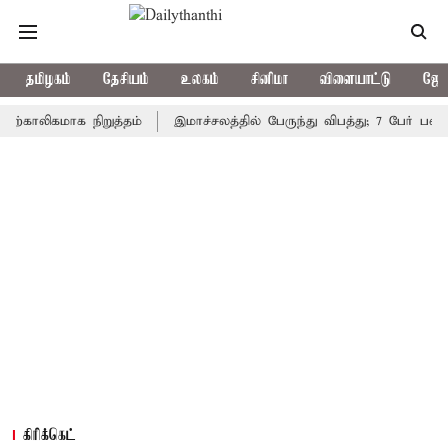
தமிழகம்
தேசியம்
உலகம்
சினிமா
விளையாட்டு
ஜோத
ிகமாக நிறுத்தம்
இமாச்சலத்தில் பேருந்து விபத்து; 7 பேர் பலி - பிர
கிரிக்கெட்