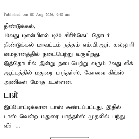
Published on
:
08 Aug 2026, 9:48 am
திண்டுக்கல்,
10வது டிஎன்பிஎல் டி20
கிரிக்கெட்
தொடர்
திண்டுக்கல் மாவட்டம் நத்தம் எம்.பி.ஆர். கல்லூரி
மைதானத்தில் நடைபெற்று வருகிறது.
இத்தொடரில் இன்று நடைபெற்று வரும் 7வது லீக்
ஆட்டத்தில் மதுரை பாந்தர்ஸ், கோவை கிங்ஸ்
அணிகள் மோத உள்ளன.
டாஸ்
இப்போட்டிக்கான டாஸ் சுண்டப்பட்டது. இதில்
டாஸ் வென்ற மதுரை பாந்தர்ஸ் முதலில் பந்து
வீச் ...