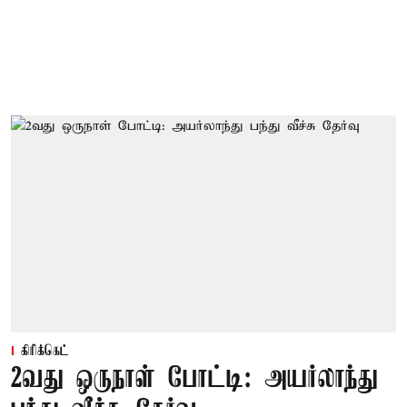
கிரிக்கெட்
2வது ஒருநாள் போட்டி: அயர்லாந்து