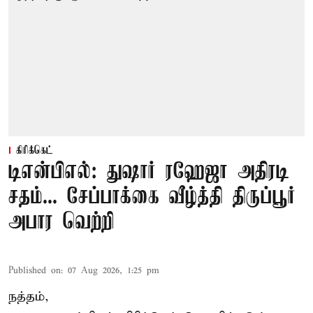
கிரிக்கெட்
டிஎன்பிஎல்: துஷார் ரஹேஜா அதிரடி
சதம்... சேப்பாக்கை வீழ்த்தி திருப்பூர்
அபார வெற்றி
Published on
:
07 Aug 2026, 1:25 pm
நத்தம்,