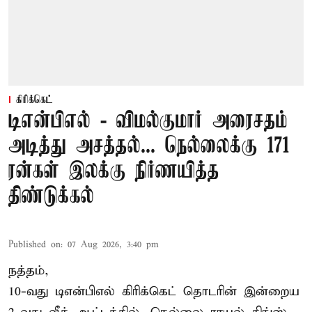
கிரிக்கெட்
டிஎன்பிஎல் - விமல்குமார் அரைசதம்
அடித்து அசத்தல்... நெல்லைக்கு 171
ரன்கள் இலக்கு நிர்ணயித்த
திண்டுக்கல்
Published on
:
07 Aug 2026, 3:40 pm
நத்தம்,
10-வது
டிஎன்பிஎல்
கிரிக்கெட் தொடரின் இன்றைய