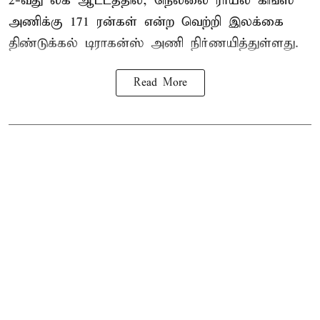
2-வது லீக் ஆட்டத்தில், நெல்லை ராயல் கிங்ஸ்
அணிக்கு 171 ரன்கள் என்ற வெற்றி இலக்கை
திண்டுக்கல் டிராகன்ஸ் அணி நிர்ணயித்துள்ளது.
Read More