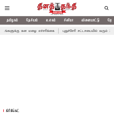
தமிழகம்
தேசியம்
உலகம்
சினிமா
விளையாட்டு
ஜோத
 கன மழை எச்சரிக்கை
புதுச்சேரி சட்டசபையில் வரும் 24ம் தேதி பட்ஜெ
கிரிக்கெட்