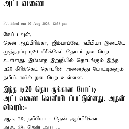
அட்டவணை
Published on
:
07 Aug 2026, 12:58 pm
கேப் டவுன்,
தென் ஆப்பிரிக்கா, ஜிம்பாப்வே, நமீபியா இடையே
முத்தரப்பு
டி20 கிரிக்கெட்
தொடர் நடைபெற
உள்ளது. இம்மாத இறுதியில் தொடங்கும் இந்த
டி20 கிரிக்கெட் தொடரின் அனைத்து போட்டிகளும்
நமீபியாவில் நடைபெற உள்ளன.
இந்த டி20 தொடருக்கான போட்டி
அட்டவணை வெளியிடப்பட்டுள்ளது. அதன்
விவரம்:-
ஆக. 28; நமீபியா - தென் ஆப்பிரிக்கா
ஆக. 29; தென் ஆப ...