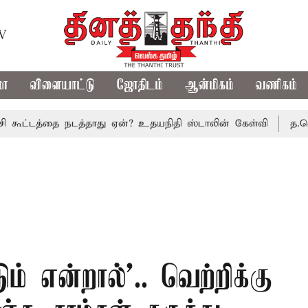
TV
மா
விளையாட்டு
ஜோதிடம்
ஆன்மிகம்
வணிகம்
த்தை நடத்தாது ஏன்? உதயநிதி ஸ்டாலின் கேள்வி
த.வெ.க. அரசி
் என்றால்'.. வெற்றிக்கு