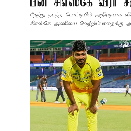
பின் சிஎஸ்கே வீரர் ச
நேற்று நடந்த போட்டியில் அதிரடியாக விளைய
சிஎஸ்கே அணியை வெற்றிப்பாதைக்கு அழ