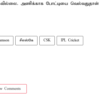
க்கவில்லை. அணிக்காக போட்டியை வெல்வதுதான்
amson
சிஎஸ்கே
CSK
IPL Cricket
ow Comments