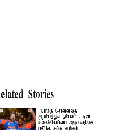
elated Stories
"ரோகித் சொன்னதை
ஆரம்பத்துல நம்பல" - டி20
உலகக்கோப்பை அனுபவத்தை
பகிர்ந்த சஞ்சு சாம்சன்