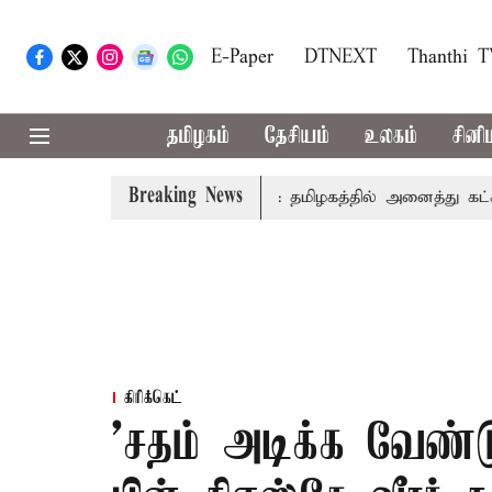
E-Paper
DTNEXT
Thanthi 
தமிழகம்
தேசியம்
உலகம்
சினி
Breaking News
ய் உரை
காவிரி விவகாரம்: தமிழகத்தில் அனைத்து கட்சி கூட்ட
கிரிக்கெட்
'சதம் அடிக்க வேண்டும