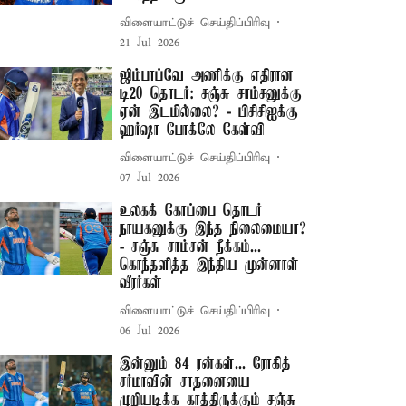
விளையாட்டுச் செய்திப்பிரிவு
21 Jul 2026
ஜிம்பாப்வே அணிக்கு எதிரான
டி20 தொடர்: சஞ்சு சாம்சனுக்கு
ஏன் இடமில்லை? - பிசிசிஐக்கு
ஹர்ஷா போக்லே கேள்வி
விளையாட்டுச் செய்திப்பிரிவு
07 Jul 2026
உலகக் கோப்பை தொடர்
நாயகனுக்கு இந்த நிலைமையா?
- சஞ்சு சாம்சன் நீக்கம்...
கொந்தளித்த இந்திய முன்னாள்
வீரர்கள்
விளையாட்டுச் செய்திப்பிரிவு
06 Jul 2026
இன்னும் 84 ரன்கள்... ரோகித்
சர்மாவின் சாதனையை
முறியடிக்க காத்திருக்கும் சஞ்சு