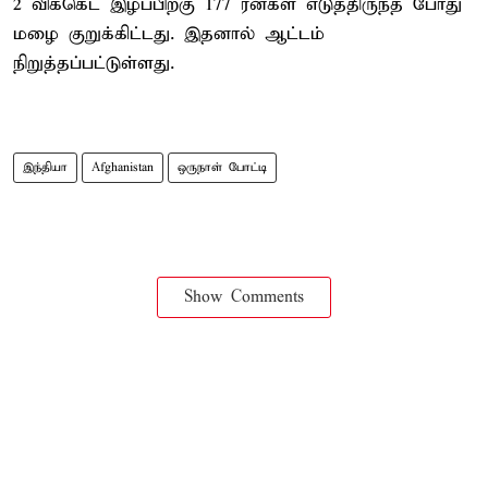
2 விக்கெட் இழப்பிற்கு 177 ரன்கள் எடுத்திருந்த போது
மழை குறுக்கிட்டது. இதனால் ஆட்டம்
நிறுத்தப்பட்டுள்ளது.
இந்தியா
Afghanistan
ஒருநாள் போட்டி
Show Comments