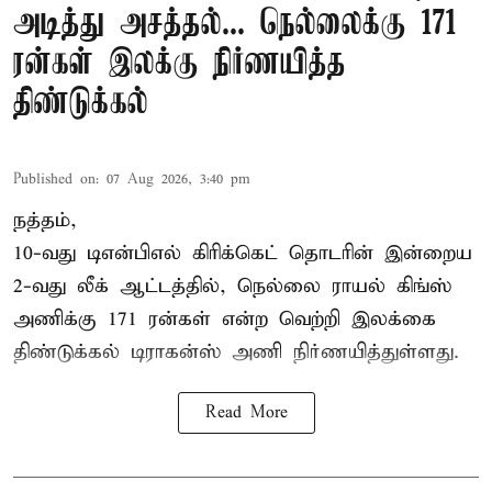
அடித்து அசத்தல்... நெல்லைக்கு 171
ரன்கள் இலக்கு நிர்ணயித்த
திண்டுக்கல்
Published on
:
07 Aug 2026, 3:40 pm
நத்தம்,
10-வது
டிஎன்பிஎல்
கிரிக்கெட் தொடரின் இன்றைய
2-வது லீக் ஆட்டத்தில், நெல்லை ராயல் கிங்ஸ்
அணிக்கு 171 ரன்கள் என்ற வெற்றி இலக்கை
திண்டுக்கல் டிராகன்ஸ் அணி நிர்ணயித்துள்ளது.
Read More