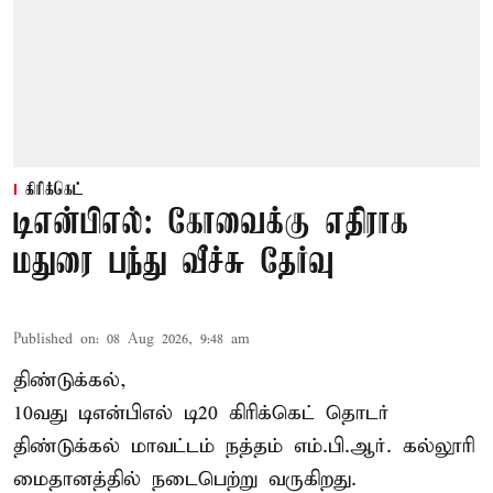
கிரிக்கெட்
டிஎன்பிஎல்: கோவைக்கு எதிராக
மதுரை பந்து வீச்சு தேர்வு
Published on
:
08 Aug 2026, 9:48 am
திண்டுக்கல்,
10வது டிஎன்பிஎல் டி20
கிரிக்கெட்
தொடர்
திண்டுக்கல் மாவட்டம் நத்தம் எம்.பி.ஆர். கல்லூரி
மைதானத்தில் நடைபெற்று வருகிறது.