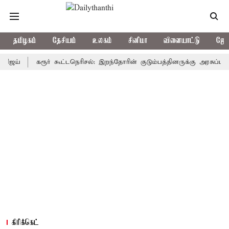
தமிழகம்
தேசியம்
உலகம்
சினிமா
விளையாட்டு
ஜோத
கரூர் கூட்டநெரிசல்: இறந்தோரின் குடும்பத்தினருக்கு அரசுப்பணி வழக்க
கிரிக்கெட்