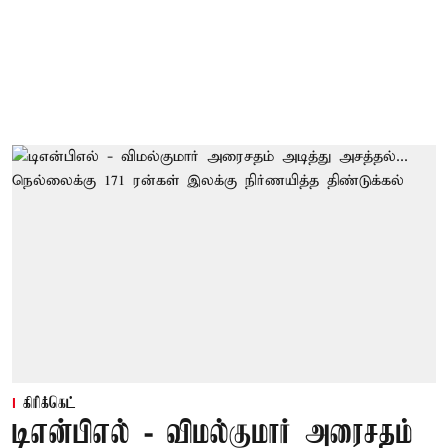
கிரிக்கெட்
டிஎன்பிஎல் - விமல்குமார் அரைசதம்