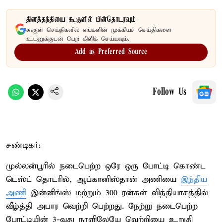
தினத்தந்தியை கூகுளில் பின்தொடரவும்
கூகுள் செய்திகளில் எங்களின் முக்கியச் செய்திகளை
உடனுக்குடன் பெற கிளிக் செய்யவும்.
Add as Preferred Source
Follow Us
சண்டிகர்:
முல்லன்பூரில் நடைபெற்ற ஒரே ஒரு போட்டி கொண்ட
டெஸ்ட் தொடரில், ஆப்கானிஸ்தான் அணியை
இந்திய
அணி
இன்னிங்ஸ் மற்றும் 300 ரன்கள் வித்தியாசத்தில்
வீழ்த்தி அபார வெற்றி பெற்றது. நேற்று நடைபெற்ற
போட்டியின் 3-வது நாளிலேயே வெற்றியை உறுதி