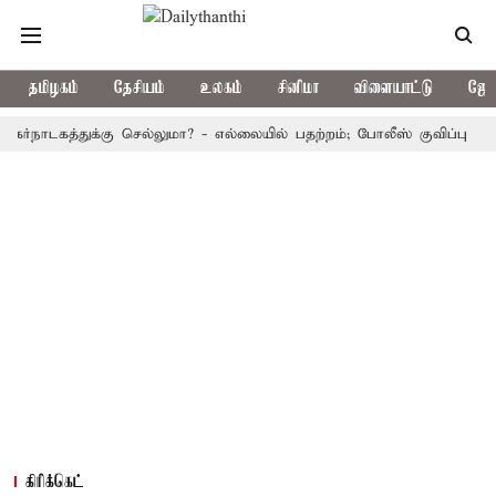
தமிழகம்
தேசியம்
உலகம்
சினிமா
விளையாட்டு
ஜோத
த்துக்கு செல்லுமா? - எல்லையில் பதற்றம்; போலீஸ் குவிப்பு
புதிய 
கிரிக்கெட்