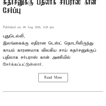
சுதர்சனுக்கு பதிலாக சர்ப்ராஸ் கான்
சேர்ப்பு
Published on
:
09 Aug 2026, 9:20 pm
புதுடெல்லி,
இலங்கைக்கு எதிரான டெஸ்ட் தொடரிலிருந்து
காயம் காரணமாக விலகிய சாய் சுதர்சனுக்குப்
பதிலாக
சர்பராஸ் கான்
அணியில்
சேர்க்கப்பட்டுள்ளார்.
Read More