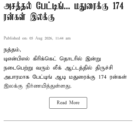
அசத்தல் பேட்டிங்... மதுரைக்கு 174
ரன்கள் இலக்கு
Published on
:
05 Aug 2026, 11:44 am
நத்தம்,
டிஎன்பிஎல்
கிரிக்கெட் தொடரில் இன்று
நடைபெற்று வரும் லீக் ஆட்டத்தில் திருச்சி
அபாரமாக பேட்டிங் ஆடி மதுரைக்கு 174 ரன்கள்
இலக்கு நிர்ணயித்துள்ளது.
Read More