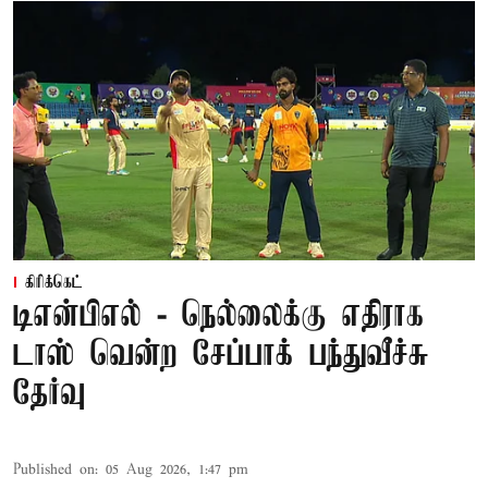
கிரிக்கெட்
டிஎன்பிஎல் - நெல்லைக்கு எதிராக
டாஸ் வென்ற சேப்பாக் பந்துவீச்சு
தேர்வு
Published on
:
05 Aug 2026, 1:47 pm