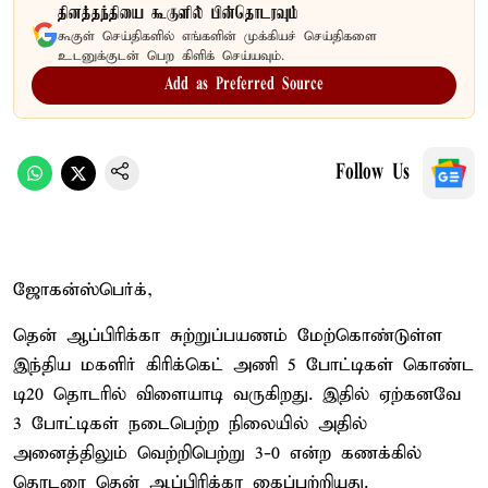
தினத்தந்தியை கூகுளில் பின்தொடரவும்
கூகுள் செய்திகளில் எங்களின் முக்கியச் செய்திகளை
உடனுக்குடன் பெற கிளிக் செய்யவும்.
Add as Preferred Source
Follow Us
ஜோகன்ஸ்பெர்க்,
தென் ஆப்பிரிக்கா சுற்றுப்பயணம் மேற்கொண்டுள்ள
இந்திய மகளிர் கிரிக்கெட் அணி 5 போட்டிகள் கொண்ட
டி20 தொடரில் விளையாடி வருகிறது. இதில் ஏற்கனவே
3 போட்டிகள் நடைபெற்ற நிலையில் அதில்
அனைத்திலும் வெற்றிபெற்று 3-0 என்ற கணக்கில்
தொடரை தென் ஆப்பிரிக்கா கைப்பற்றியது.