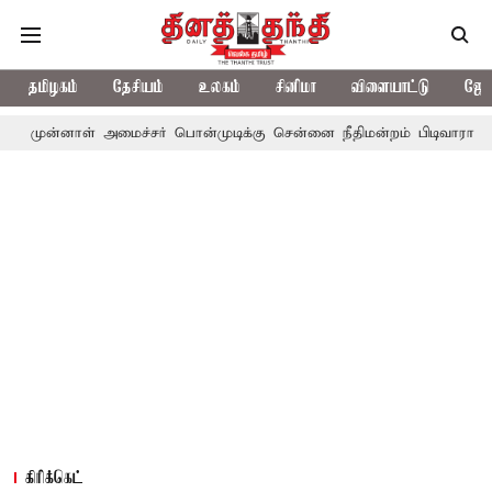
தமிழகம்
தேசியம்
உலகம்
சினிமா
விளையாட்டு
ஜோத
 அமைச்சர் பொன்முடிக்கு சென்னை நீதிமன்றம் பிடிவாராண்ட்
தொலைந
கிரிக்கெட்