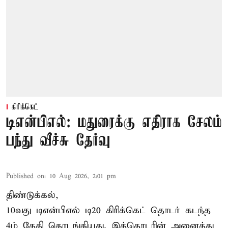
கிரிக்கெட்
டிஎன்பிஎல்: மதுரைக்கு எதிராக சேலம்
பந்து வீச்சு தேர்வு
Published on
:
10 Aug 2026, 2:01 pm
திண்டுக்கல்,
10வது டிஎன்பிஎல் டி20
கிரிக்கெட்
தொடர் கடந்த
4ம் தேதி தொடங்கியது. இத்தொடரின் அனைத்து