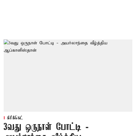
கிரிக்கெட்
3வது ஒருநாள் போட்டி -