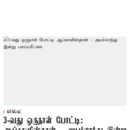
கிரிக்கெட்
3-வது ஒருநாள் போட்டி: