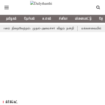
தமிழகம்
தேசியம்
உலகம்
சினிமா
விளையாட்டு
ஜோத
ம் நிறைவேற்றம்: முதல்-அமைச்சர் விஜய் நன்றி
மக்களவையில் தீர்ப்பாய
கிரிக்கெட்