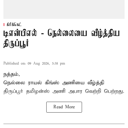
கிரிக்கெட்
டிஎன்பிஎல் - நெல்லையை வீழ்த்திய
திருப்பூர்
Published on
:
09 Aug 2026, 5:38 pm
நத்தம்,
நெல்லை ராயல் கிங்ஸ்
அணியை வீழ்த்தி
திருப்பூர் தமிழன்ஸ் அணி அபார வெற்றி பெற்றது.
Read More