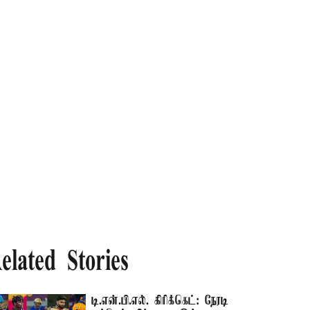
elated Stories
டி.என்.பி.எல். கிரிக்கெட்: நேரடி