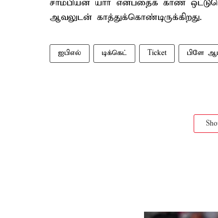
சாம்பியன் யார் என்பதைக் காண ஒட்டும
ஆவலுடன் காத்துக்கொண்டிருக்கிறது.
ஐபிஎல்
டிக்கெட்
Ticket
பிளே ஆப
Sh