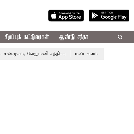
சிறப்புக் கட்டுரைகள்
ஆண்டு சந்தா
், வேலுமணி சந்திப்பு
மண் வளம் பாதுகாக்க ரசாயன உரம் ப