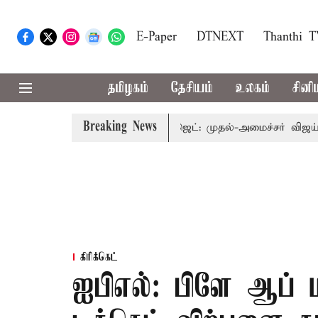
E-Paper
DTNEXT
Thanthi 
தமிழகம்
தேசியம்
உலகம்
சினி
Breaking News
டன் கூடிய வேளாண் பட்ஜெட்: முதல்-அமைச்சர் விஜய்
தமிழ
கிரிக்கெட்
ஐபிஎல்: பிளே ஆப் மற