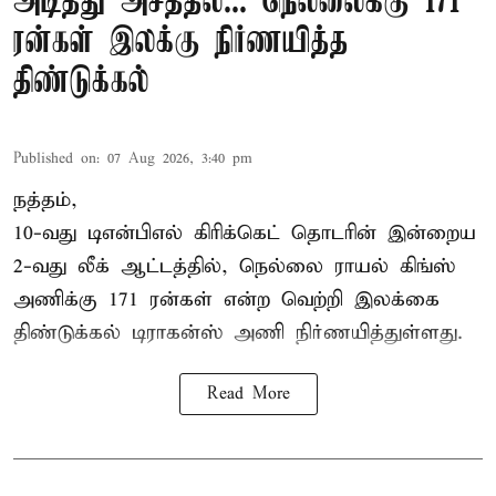
அடித்து அசத்தல்... நெல்லைக்கு 171
ரன்கள் இலக்கு நிர்ணயித்த
திண்டுக்கல்
Published on
:
07 Aug 2026, 3:40 pm
நத்தம்,
10-வது
டிஎன்பிஎல்
கிரிக்கெட் தொடரின் இன்றைய
2-வது லீக் ஆட்டத்தில், நெல்லை ராயல் கிங்ஸ்
அணிக்கு 171 ரன்கள் என்ற வெற்றி இலக்கை
திண்டுக்கல் டிராகன்ஸ் அணி நிர்ணயித்துள்ளது.
Read More