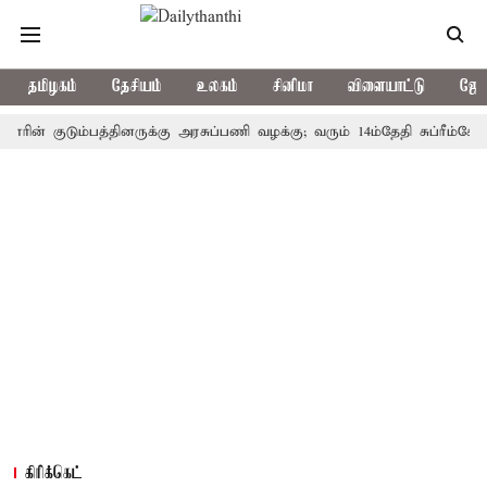
தமிழகம்
தேசியம்
உலகம்
சினிமா
விளையாட்டு
ஜோத
 குடும்பத்தினருக்கு அரசுப்பணி வழக்கு; வரும் 14ம்தேதி சுப்ரீம்கோர்ட்டில
கிரிக்கெட்