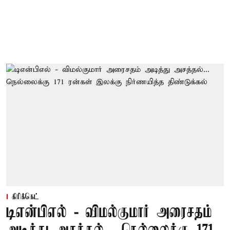
கிரிக்கெட்
டிஎன்பிஎல் - விமல்குமார் அரைசதம்