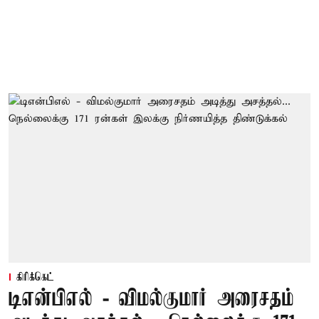
கிரிக்கெட்
டிஎன்பிஎல் - விமல்குமார் அரைசதம்