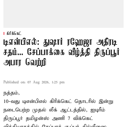
கிரிக்கெட்
டிஎன்பிஎல்: துஷார் ரஹேஜா அதிரடி
சதம்... சேப்பாக்கை வீழ்த்தி திருப்பூர்
அபார வெற்றி
Published on
:
07 Aug 2026, 1:25 pm
நத்தம்,
10-வது
டிஎன்பிஎல்
கிரிக்கெட் தொடரில் இன்று
நடைபெற்ற முதல் லீக் ஆட்டத்தில், ஐடிரீம்
திருப்பூர் தமிழன்ஸ் அணி 7 விக்கெட்
வித்தியாசத்தில் சேப்பாக் சூப்பர் கில்லீஸை