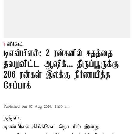
கிரிக்கெட்
டிஎன்பிஎல்: 2 ரன்களில் சதத்தை
தவறவிட்ட ஆஷிக்... திருப்பூருக்கு
206 ரன்கள் இலக்கு நிர்ணயித்த
சேப்பாக்
Published on
:
07 Aug 2026, 11:50 am
நத்தம்,
டிஎன்பிஎல்
கிரிக்கெட் தொடரில் இன்று