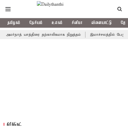
தமிழகம்
தேசியம்
உலகம்
சினிமா
விளையாட்டு
ஜோத
்நாத் யாத்திரை தற்காலிகமாக நிறுத்தம்
இமாச்சலத்தில் பேருந்து விபத
கிரிக்கெட்