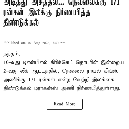
அடித்து அசத்தல்... நெல்லைக்கு 171
ரன்கள் இலக்கு நிர்ணயித்த
திண்டுக்கல்
Published on
:
07 Aug 2026, 3:40 pm
நத்தம்,
10-வது
டிஎன்பிஎல்
கிரிக்கெட் தொடரின் இன்றைய
2-வது லீக் ஆட்டத்தில், நெல்லை ராயல் கிங்ஸ்
அணிக்கு 171 ரன்கள் என்ற வெற்றி இலக்கை
திண்டுக்கல் டிராகன்ஸ் அணி நிர்ணயித்துள்ளது.
Read More