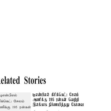
elated Stories
டிஎன்பிஎல் கிரிக்கெட்: சேலம்
அணிக்கு 195 ரன்கள் வெற்றி
இலக்காக நிர்ணயித்தது கோவை