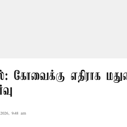
ல்: கோவைக்கு எதிராக மதுர
்வு
2026, 9:48 am