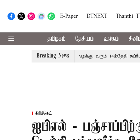
E-Paper
DTNEXT
Thanthi 
தமிழகம்
தேசியம்
உலகம்
சினி
Breaking News
குடும்பத்தினருக்கு அரசுப்பணி வழக்கு; வரும் 14ம்தேதி சுப்ரீம்கோ
கிரிக்கெட்
ஐபிஎல் - பஞ்சாப்பிற