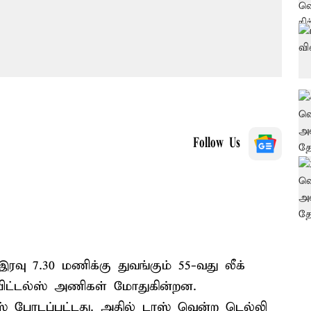
Follow Us
வு 7.30 மணிக்கு துவங்கும் 55-வது லீக்
பிட்டல்ஸ் அணிகள் மோதுகின்றன.
ஸ் போடப்பட்டது. அதில் டாஸ் வென்ற டெல்லி