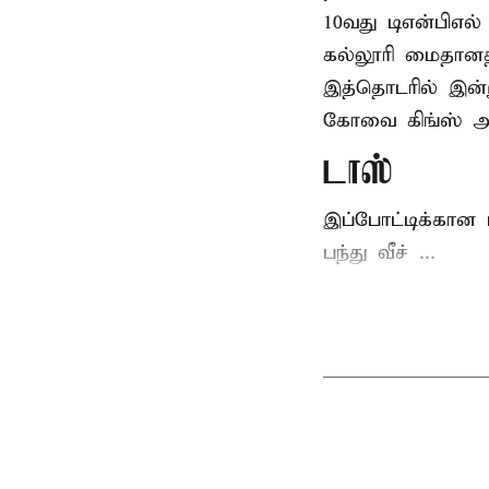
10வது டிஎன்பிஎல்
கல்லூரி மைதானத்
இத்தொடரில் இன்ற
கோவை கிங்ஸ் 
டாஸ்
இப்போட்டிக்கான 
பந்து வீச் ...