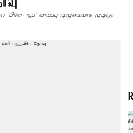
ர்வு
 'பிளே-ஆப்' வாய்ப்பு முழுமையாக முடிந்து
R