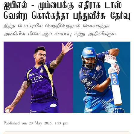
ஐபிஎல் - மும்பைக்கு எதிராக டாஸ்
வென்ற கொல்கத்தா பந்துவீச்சு தேர்வு
இந்த போட்டியில் வெற்றிபெற்றால் கொல்கத்தா
அணியின் பிளே ஆப் வாய்ப்பு சற்று அதிகரிக்கும்.
Published on
:
20 May 2026, 1:33 pm