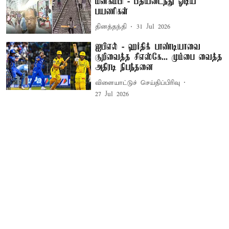
மின்கம்பி - பீதியடைந்து ஓடிய
பயணிகள்
தினத்தந்தி
31 Jul 2026
ஐபிஎல் - ஹர்திக் பாண்டியாவை
குறிவைத்த சிஎஸ்கே... மும்பை வைத்த
அதிரடி நிபந்தனை
விளையாட்டுச் செய்திப்பிரிவு
27 Jul 2026