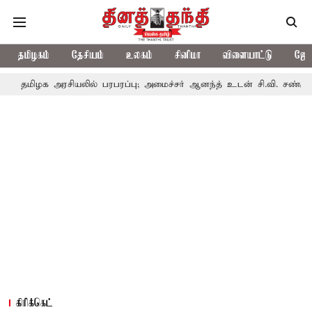
தமிழகம்
தேசியம்
உலகம்
சினிமா
விளையாட்டு
ஜோத
தமிழக அரசியலில் பரபரப்பு; அமைச்சர் ஆனந்த் உடன் சி.வி. சண்முகம், வ
கிரிக்கெட்